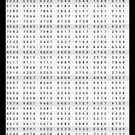
5
2
2
2
4
5
2
2
2
4
5
2
2
2
4
1
5
4
4
8
1
5
4
4
8
1
5
4
4
8
0
7
1
8
9
0
7
1
8
9
0
7
1
8
9
8
1
8
3
2
8
1
8
3
2
8
1
8
3
2
1
5
8
5
4
1
5
8
5
4
1
5
8
5
4
7
8
0
4
4
7
8
0
4
4
7
8
0
4
4
5
1
9
1
1
5
1
9
1
1
5
1
9
1
1
7
0
6
6
3
7
0
6
6
3
7
0
6
6
3
0
0
7
7
5
0
0
7
7
5
0
0
7
7
5
7
5
4
1
5
7
5
4
1
5
7
5
4
1
5
4
7
2
8
1
4
7
2
8
1
4
7
2
8
1
4
5
6
3
9
4
5
6
3
9
4
5
6
3
9
8
9
4
9
4
8
9
4
9
4
8
9
4
9
4
9
2
4
7
2
9
2
4
7
2
9
2
4
7
2
7
0
8
2
1
7
0
8
2
1
7
0
8
2
1
6
0
1
7
8
6
0
1
7
8
6
0
1
7
8
2
9
1
0
1
2
9
1
0
1
2
9
1
0
1
6
9
4
3
7
6
9
4
3
7
6
9
4
3
7
1
3
2
5
7
1
3
2
5
7
1
3
2
5
7
3
4
2
7
9
3
4
2
7
9
3
4
2
7
9
0
1
0
4
4
0
1
0
4
4
0
1
0
4
4
3
7
0
3
3
3
7
0
3
3
3
7
0
3
3
8
4
9
6
6
8
4
9
6
6
8
4
9
6
6
6
5
6
4
1
6
5
6
4
1
6
5
6
4
1
4
6
5
6
2
4
6
5
6
2
4
6
5
6
2
4
7
6
6
3
4
7
6
6
3
4
7
6
6
3
2
6
1
5
6
2
6
1
5
6
2
6
1
5
6
2
5
7
6
4
2
5
7
6
4
2
5
7
6
4
9
1
1
1
2
9
1
1
1
2
9
1
1
1
2
4
8
8
9
8
4
8
8
9
8
4
8
8
9
8
7
8
6
8
5
7
8
6
8
5
7
8
6
8
5
3
7
5
4
9
3
7
5
4
9
3
7
5
4
9
5
3
1
0
1
5
3
1
0
1
5
3
1
0
1
0
2
0
3
3
0
2
0
3
3
0
2
0
3
3
2
7
5
0
5
2
7
5
0
5
2
7
5
0
5
7
8
5
7
3
7
8
5
7
3
7
8
5
7
3
6
8
0
8
8
6
8
0
8
8
6
8
0
8
8
3
0
0
7
7
3
0
0
7
7
3
0
0
7
7
8
2
6
0
6
8
2
6
0
6
8
2
6
0
6
9
0
9
1
1
9
0
9
1
1
9
0
9
1
1
3
1
5
3
8
3
1
5
3
8
3
1
5
3
8
0
3
1
2
3
0
3
1
2
3
0
3
1
2
3
3
5
5
6
2
3
5
5
6
2
3
5
5
6
2
2
2
4
5
9
2
2
4
5
9
2
2
4
5
9
5
6
3
8
2
5
6
3
8
2
5
6
3
8
2
8
9
1
2
3
8
9
1
2
3
8
9
1
2
3
1
9
7
4
2
1
9
7
4
2
1
9
7
4
2
9
4
0
1
1
9
4
0
1
1
9
4
0
1
1
9
1
5
7
3
9
1
5
7
3
9
1
5
7
3
9
4
8
1
9
9
4
8
1
9
9
4
8
1
9
9
4
1
2
3
9
4
1
2
3
9
4
1
2
3
6
9
3
4
7
6
9
3
4
7
6
9
3
4
7
5
5
9
4
4
5
5
9
4
4
5
5
9
4
4
3
0
2
3
5
3
0
2
3
5
3
0
2
3
5
9
8
1
2
3
9
8
1
2
3
9
8
1
2
3
3
3
7
1
8
3
3
7
1
8
3
3
7
1
8
3
6
1
3
4
3
6
1
3
4
3
6
1
3
4
0
8
8
5
4
0
8
8
5
4
0
8
8
5
4
8
7
9
1
1
8
7
9
1
1
8
7
9
1
1
0
3
2
2
4
0
3
2
2
4
0
3
2
2
4
5
3
4
9
4
5
3
4
9
4
5
3
4
9
4
4
6
7
8
6
4
6
7
8
6
4
6
7
8
6
2
1
2
2
4
2
1
2
2
4
2
1
2
2
4