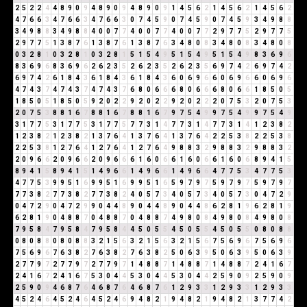
2
5
2
2
4
4
8
9
0
9
4
8
9
0
9
4
8
9
0
9
1
4
5
6
2
1
4
5
6
2
1
4
5
6
2
4
7
6
6
3
4
7
6
6
3
4
7
6
6
3
0
7
4
5
9
0
7
4
5
9
0
7
4
5
9
3
4
9
8
8
3
4
9
8
8
3
4
9
8
8
4
0
0
7
7
4
0
0
7
7
4
0
0
7
7
2
9
7
7
5
2
9
7
7
5
2
9
7
7
5
1
3
8
7
6
1
3
8
7
6
1
3
8
7
6
3
4
8
0
8
3
4
8
0
8
3
4
8
0
8
0
3
2
8
1
0
3
2
8
1
0
3
2
8
1
5
1
5
4
9
5
1
5
4
9
5
1
5
4
9
8
3
6
9
6
8
3
6
9
6
8
3
6
9
6
2
6
2
3
5
2
6
2
3
5
2
6
2
3
5
6
9
7
4
2
6
9
7
4
2
6
9
7
4
2
6
1
8
4
3
6
1
8
4
3
6
1
8
4
3
6
0
6
9
6
6
0
6
9
6
6
0
6
9
6
4
7
4
3
7
4
7
4
3
7
4
7
4
3
7
6
8
0
6
6
6
8
0
6
6
6
8
0
6
6
1
8
5
0
5
1
8
5
0
5
1
8
5
0
5
9
2
0
2
2
9
2
0
2
2
9
2
0
2
2
2
0
7
5
3
2
0
7
5
3
2
0
7
5
3
8
8
1
6
7
8
8
1
6
7
8
8
1
6
7
9
7
5
4
9
9
7
5
4
9
9
7
5
4
9
3
1
7
7
5
3
1
7
7
5
3
1
7
7
5
7
7
3
1
4
7
7
3
1
4
7
7
3
1
4
1
2
3
8
2
1
2
3
8
2
1
2
3
8
2
1
3
7
6
4
1
3
7
6
4
1
3
7
6
4
2
2
5
3
8
2
2
5
3
8
2
2
5
3
8
1
2
7
6
4
1
2
7
6
4
1
2
7
6
4
9
8
8
3
2
9
8
8
3
2
9
8
8
3
2
2
0
9
6
6
2
0
9
6
6
2
0
9
6
6
6
1
6
0
6
6
1
6
0
6
6
1
6
0
6
8
9
4
1
5
8
9
4
1
5
8
9
4
1
5
1
4
9
6
6
1
4
9
6
6
1
4
9
6
6
4
7
7
5
3
4
7
7
5
3
4
7
7
5
3
9
9
5
1
6
9
9
5
1
6
9
9
5
1
6
5
9
7
9
7
5
9
7
9
7
5
9
7
9
7
7
7
3
8
2
7
7
3
8
2
7
7
3
8
2
4
0
5
7
3
4
0
5
7
3
4
0
5
7
3
0
4
7
2
9
0
4
7
2
9
0
4
7
2
9
9
0
4
4
8
9
0
4
4
8
9
0
4
4
8
6
2
8
1
9
6
2
8
1
9
6
2
8
1
9
0
4
8
8
7
0
4
8
8
7
0
4
8
8
7
4
9
8
0
8
4
9
8
0
8
4
9
8
0
8
7
9
5
8
4
7
9
5
8
4
7
9
5
8
4
4
5
0
5
5
4
5
0
5
5
4
5
0
5
5
0
8
0
8
8
0
8
0
8
8
0
8
0
8
8
3
2
1
5
6
3
2
1
5
6
3
2
1
5
6
7
5
6
9
6
7
5
6
9
6
7
5
6
9
6
7
6
3
8
2
7
6
3
8
2
7
6
3
8
2
5
0
6
3
9
5
0
6
3
9
5
0
6
3
9
2
7
7
9
7
2
7
7
9
7
2
7
7
9
7
1
4
8
8
7
1
4
8
8
7
1
4
8
8
7
2
4
1
6
7
2
4
1
6
7
2
4
1
6
7
5
3
0
4
4
5
3
0
4
4
5
3
0
4
4
2
5
9
0
9
2
5
9
0
9
2
5
9
0
9
4
6
8
7
6
4
6
8
7
6
4
6
8
7
6
1
2
9
3
3
1
2
9
3
3
1
2
9
3
3
4
5
2
4
6
4
5
2
4
6
4
5
2
4
6
9
4
8
2
1
9
4
8
2
1
9
4
8
2
1
3
7
7
4
2