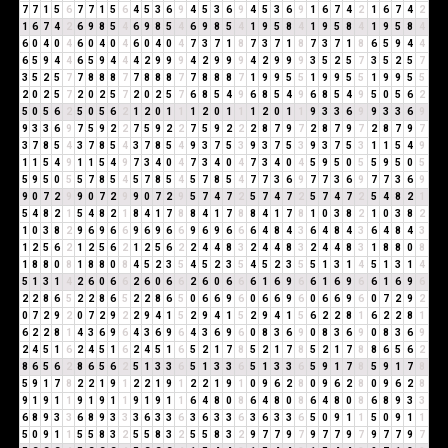
7
7
1
5
6
7
7
1
5
6
4
5
3
6
9
4
5
3
6
9
4
5
3
6
9
1
6
7
4
2
1
6
7
4
2
1
6
7
4
2
6
9
8
5
4
6
9
8
5
4
6
9
8
5
4
1
9
5
8
4
1
9
5
8
4
1
9
5
8
4
6
0
4
0
4
6
0
4
0
4
6
0
4
0
4
7
3
7
1
8
7
3
7
1
8
7
3
7
1
8
6
5
9
4
4
6
5
9
4
4
6
5
9
4
4
4
2
9
9
9
4
2
9
9
9
4
2
9
9
9
3
5
2
5
7
3
5
2
5
7
3
5
2
5
7
7
8
8
8
7
7
8
8
8
7
7
8
8
8
7
1
9
9
5
5
1
9
9
5
5
1
9
9
5
5
2
0
2
5
7
2
0
2
5
7
2
0
2
5
7
6
8
5
4
9
6
8
5
4
9
6
8
5
4
9
5
0
5
6
2
5
0
5
6
2
5
0
5
6
2
1
2
0
1
1
1
2
0
1
1
1
2
0
1
1
9
3
3
6
9
9
3
3
6
9
9
3
3
6
9
7
5
9
2
2
7
5
9
2
2
7
5
9
2
2
2
8
7
9
7
2
8
7
9
7
2
8
7
9
7
3
7
8
5
4
3
7
8
5
4
3
7
8
5
4
9
3
7
5
3
9
3
7
5
3
9
3
7
5
3
1
1
5
4
9
1
1
5
4
9
1
1
5
4
9
7
3
4
0
4
7
3
4
0
4
7
3
4
0
4
5
9
5
0
5
5
9
5
0
5
5
9
5
0
5
5
7
8
5
4
5
7
8
5
4
5
7
8
5
4
7
7
3
6
9
7
7
3
6
9
7
7
3
6
9
9
0
7
2
9
9
0
7
2
9
9
0
7
2
9
5
7
4
7
2
5
7
4
7
2
5
7
4
7
2
5
4
8
2
1
5
4
8
2
1
5
4
8
2
1
8
4
1
7
8
8
4
1
7
8
8
4
1
7
8
1
0
3
8
2
1
0
3
8
2
1
0
3
8
2
9
6
9
6
6
9
6
9
6
6
9
6
9
6
6
6
4
8
4
3
6
4
8
4
3
6
4
8
4
3
1
2
5
6
2
1
2
5
6
2
1
2
5
6
2
2
4
4
8
3
2
4
4
8
3
2
4
4
8
3
1
8
8
0
8
1
8
8
0
8
1
8
8
0
8
4
5
2
3
5
4
5
2
3
5
4
5
2
3
5
5
1
3
1
4
5
1
3
1
4
5
1
3
1
4
2
6
0
6
6
2
6
0
6
6
2
6
0
6
6
6
1
6
9
6
6
1
6
9
6
6
1
6
9
6
2
2
8
6
5
2
2
8
6
5
2
2
8
6
5
0
6
6
9
6
0
6
6
9
6
0
6
6
9
6
0
7
2
9
2
0
7
2
9
2
0
7
2
9
2
2
9
4
1
5
2
9
4
1
5
2
9
4
1
5
6
2
2
8
1
6
2
2
8
1
6
2
2
8
1
4
3
6
9
6
4
3
6
9
6
4
3
6
9
6
0
8
3
6
9
0
8
3
6
9
0
8
3
6
9
2
4
5
1
6
2
4
5
1
6
2
4
5
1
6
5
2
1
7
8
5
2
1
7
8
5
2
1
7
8
8
6
5
6
2
8
6
5
6
2
8
6
5
6
2
5
1
3
3
6
5
1
3
3
6
5
1
3
3
6
5
9
1
7
8
5
9
1
7
8
5
9
1
7
8
2
2
1
9
1
2
2
1
9
1
2
2
1
9
1
0
9
6
2
8
0
9
6
2
8
0
9
6
2
8
9
1
9
1
1
9
1
9
1
1
9
1
9
1
1
6
4
8
0
8
6
4
8
0
8
6
4
8
0
8
6
8
9
3
3
6
8
9
3
3
6
8
9
3
3
3
6
3
3
6
3
6
3
3
6
3
6
3
3
6
5
0
9
1
1
5
0
9
1
1
5
0
9
1
1
5
5
8
3
2
5
5
8
3
2
5
5
8
3
2
9
7
7
9
7
9
7
7
9
7
9
7
7
9
7