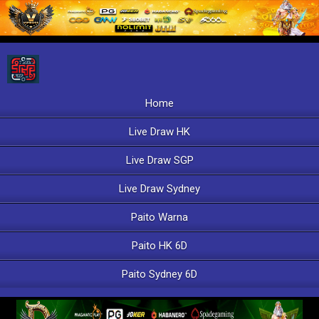
Home
Live Draw HK
Live Draw SGP
Live Draw Sydney
Paito Warna
Paito HK 6D
Paito Sydney 6D