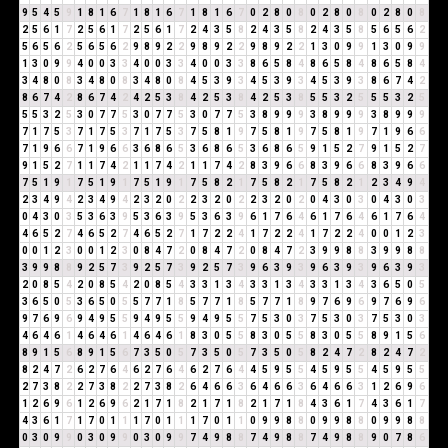
9
5
4
5
9
1
8
1
6
7
1
8
1
6
7
1
8
1
6
7
0
2
8
0
8
0
2
8
0
8
0
2
8
0
8
2
5
6
1
7
2
5
6
1
7
2
5
6
1
7
2
4
3
5
8
2
4
3
5
8
2
4
3
5
8
5
6
5
6
2
5
6
5
6
2
5
6
5
6
2
9
8
9
2
2
9
8
9
2
2
9
8
9
2
2
1
3
0
9
9
1
3
0
9
9
1
3
0
9
9
4
0
0
3
3
4
0
0
3
3
4
0
0
3
3
8
6
5
8
4
8
6
5
8
4
8
6
5
8
4
3
4
8
0
8
3
4
8
0
8
3
4
8
0
8
4
5
3
9
3
4
5
3
9
3
4
5
3
9
3
8
6
7
4
2
8
6
7
4
2
8
6
7
4
2
4
2
5
3
8
4
2
5
3
8
4
2
5
3
8
5
5
3
2
5
5
5
3
2
5
5
5
3
2
5
3
0
7
7
5
3
0
7
7
5
3
0
7
7
5
3
8
9
9
9
3
8
9
9
9
3
8
9
9
9
7
1
7
5
3
7
1
7
5
3
7
1
7
5
3
7
5
8
1
9
7
5
8
1
9
7
5
8
1
9
7
1
9
6
6
7
1
9
6
6
7
1
9
6
6
3
6
8
6
5
3
6
8
6
5
3
6
8
6
5
9
1
5
2
7
9
1
5
2
7
9
1
5
2
7
1
1
7
4
2
1
1
7
4
2
1
1
7
4
2
8
3
9
6
6
8
3
9
6
6
8
3
9
6
6
7
5
1
9
1
7
5
1
9
1
7
5
1
9
1
7
5
8
2
1
7
5
8
2
1
7
5
8
2
1
2
3
4
9
4
2
3
4
9
4
2
3
4
9
4
2
3
2
0
2
2
3
2
0
2
2
3
2
0
2
0
4
3
0
3
0
4
3
0
3
0
4
3
0
3
5
3
6
3
9
5
3
6
3
9
5
3
6
3
9
6
1
7
6
4
6
1
7
6
4
6
1
7
6
4
4
6
5
2
7
4
6
5
2
7
4
6
5
2
7
1
7
2
2
4
1
7
2
2
4
1
7
2
2
4
0
0
1
2
3
0
0
1
2
3
0
0
1
2
3
0
8
4
7
2
0
8
4
7
2
0
8
4
7
2
3
9
9
8
8
3
9
9
8
8
3
9
9
8
8
9
2
5
7
3
9
2
5
7
3
9
2
5
7
3
9
6
3
9
3
9
6
3
9
3
9
6
3
9
3
2
0
8
5
4
2
0
8
5
4
2
0
8
5
4
3
3
1
3
4
3
3
1
3
4
3
3
1
3
4
3
6
5
0
5
3
6
5
0
5
3
6
5
0
5
5
7
7
1
8
5
7
7
1
8
5
7
7
1
8
9
7
6
9
6
9
7
6
9
6
9
7
6
9
6
9
4
9
5
5
9
4
9
5
5
9
4
9
5
5
7
5
3
0
3
7
5
3
0
3
7
5
3
0
3
4
6
4
6
1
4
6
4
6
1
4
6
4
6
1
8
3
0
5
5
8
3
0
5
5
8
3
0
5
5
8
9
1
5
6
8
9
1
5
6
8
9
1
5
6
7
3
5
0
5
7
3
5
0
5
7
3
5
0
5
8
2
4
7
2
8
2
4
7
2
8
2
4
7
2
6
2
7
6
4
6
2
7
6
4
6
2
7
6
4
4
5
9
5
5
4
5
9
5
5
4
5
9
5
5
2
7
3
8
2
2
7
3
8
2
2
7
3
8
2
6
4
6
6
3
6
4
6
6
3
6
4
6
6
3
1
2
6
9
6
1
2
6
9
6
1
2
6
9
6
2
1
7
1
8
2
1
7
1
8
2
1
7
1
8
4
3
6
1
7
4
3
6
1
7
4
3
6
1
7
1
7
0
1
1
1
7
0
1
1
1
7
0
1
1
0
9
9
8
8
0
9
9
8
8
0
9
9
8
8
0
3
0
9
9
0
3
0
9
9
0
3
0
9
9
7
4
9
8
8
7
4
9
8
8
7
4
9
8
8
9
0
7
8
6