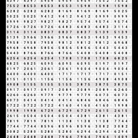
4
3
9
7
7
4
3
9
7
7
5
9
5
9
5
5
9
5
9
5
5
9
5
9
5
7
5
5
2
7
7
5
5
2
7
7
5
5
2
7
8
5
5
3
8
8
5
5
3
8
8
5
5
3
8
1
5
9
8
8
1
5
9
8
8
1
5
9
8
8
6
2
8
2
1
6
2
8
2
1
6
2
8
2
1
8
1
6
9
6
8
1
6
9
6
8
1
6
9
6
5
0
2
5
7
5
0
2
5
7
5
0
2
5
7
9
4
1
2
3
9
4
1
2
3
9
4
1
2
3
0
9
9
9
9
0
9
9
9
9
0
9
9
9
9
9
8
2
7
9
9
8
2
7
9
9
8
2
7
9
9
5
7
4
2
9
5
7
4
2
9
5
7
4
2
0
7
2
6
8
0
7
2
6
8
0
7
2
6
8
6
4
8
3
2
6
4
8
3
2
6
4
8
3
2
3
1
1
4
5
3
1
1
4
5
3
1
1
4
5
0
8
3
7
1
0
8
3
7
1
0
8
3
7
1
5
1
3
9
3
5
1
3
9
3
5
1
3
9
3
3
9
6
6
3
3
9
6
6
3
3
9
6
6
3
9
4
5
3
8
9
4
5
3
8
9
4
5
3
8
7
9
5
8
4
7
9
5
8
4
7
9
5
8
4
9
8
1
2
3
9
8
1
2
3
9
8
1
2
3
6
9
6
8
5
6
9
6
8
5
6
9
6
8
5
5
8
5
6
2
5
8
5
6
2
5
8
5
6
2
5
4
4
3
7
5
4
4
3
7
5
4
4
3
7
8
7
6
6
3
8
7
6
6
3
8
7
6
6
3
5
4
0
8
8
5
4
0
8
8
5
4
0
8
8
6
2
5
4
9
6
2
5
4
9
6
2
5
4
9
1
7
0
8
8
1
7
0
8
8
1
7
0
8
8
6
8
2
5
7
6
8
2
5
7
6
8
2
5
7
6
0
9
5
5
6
0
9
5
5
6
0
9
5
5
0
1
9
7
7
0
1
9
7
7
0
1
9
7
7
2
0
6
1
7
2
0
6
1
7
2
0
6
1
7
9
0
0
4
4
9
0
0
4
4
9
0
0
4
4
6
4
0
0
0
6
4
0
0
0
6
4
0
0
0
1
7
1
7
8
1
7
1
7
8
1
7
1
7
8
0
1
5
1
6
0
1
5
1
6
0
1
5
1
6
1
1
5
6
2
1
1
5
6
2
1
1
5
6
2
4
9
0
8
8
4
9
0
8
8
4
9
0
8
8
5
1
5
5
1
5
1
5
5
1
5
1
5
5
1
3
8
7
5
3
3
8
7
5
3
3
8
7
5
3
0
9
1
7
8
0
9
1
7
8
0
9
1
7
8
2
0
8
9
8
2
0
8
9
8
2
0
8
9
8
6
2
6
0
6
6
2
6
0
6
6
2
6
0
6
9
7
7
9
7
9
7
7
9
7
9
7
7
9
7
6
0
7
3
1
6
0
7
3
1
6
0
7
3
1
0
4
1
4
5
0
4
1
4
5
0
4
1
4
5
6
8
4
6
1
6
8
4
6
1
6
8
4
6
1
5
7
2
2
4
5
7
2
2
4
5
7
2
2
4
4
1
6
0
6
4
1
6
0
6
4
1
6
0
6
1
9
9
8
8
1
9
9
8
8
1
9
9
8
8
6
7
2
9
2
6
7
2
9
2
6
7
2
9
2
2
6
1
5
6
2
6
1
5
6
2
6
1
5
6
0
5
0
4
4
0
5
0
4
4
0
5
0
4
4
4
3
8
1
9
4
3
8
1
9
4
3
8
1
9
7
8
1
9
1
7
8
1
9
1
7
8
1
9
1
1
1
3
8
2
1
1
3
8
2
1
1
3
8
2
7
7
4
4
8
7
7
4
4
8
7
7
4
4
8
8
5
9
6
6
8
5
9
6
6
8
5
9
6
6
3
0
8
2
1
3
0
8
2
1
3
0
8
2
1
5
2
8
0
8
5
2
8
0
8
5
2
8
0
8
6
2
9
4
4
6
2
9
4
4
6
2
9
4
4
2
4
4
8
3
2
4
4
8
3
2
4
4
8
3
7
9
6
4
1
7
9
6
4
1
7
9
6
4
1
1
4
0
9
9