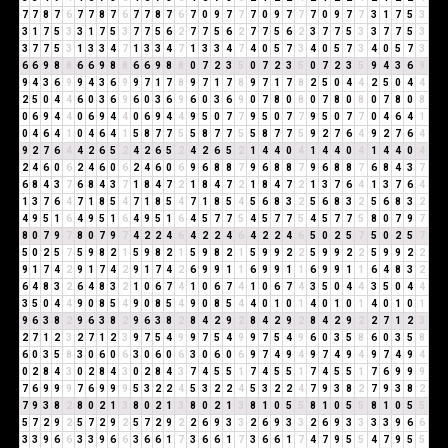
7
7
8
7
6
7
7
8
7
6
7
7
8
7
6
7
0
9
7
7
7
0
9
7
7
7
0
9
7
7
3
1
7
5
3
3
1
7
5
3
3
1
7
5
3
7
7
5
6
2
7
7
5
6
2
7
7
5
6
2
3
7
7
5
3
3
7
7
5
3
3
7
7
5
3
1
3
3
4
7
1
3
3
4
7
1
3
3
4
7
4
0
5
7
3
4
0
5
7
3
4
0
5
7
3
6
6
9
8
8
6
6
9
8
8
6
6
9
8
8
0
7
2
3
5
0
7
2
3
5
0
7
2
3
5
9
4
3
6
9
9
4
3
6
9
9
4
3
6
9
9
7
1
7
8
9
7
1
7
8
9
7
1
7
8
2
5
0
4
4
2
5
0
4
4
2
5
0
4
4
6
0
3
6
9
6
0
3
6
9
6
0
3
6
9
0
7
8
0
8
0
7
8
0
8
0
7
8
0
8
0
6
9
4
4
0
6
9
4
4
0
6
9
4
4
9
5
0
7
7
9
5
0
7
7
9
5
0
7
7
0
4
6
4
1
0
4
6
4
1
0
4
6
4
1
5
8
7
7
5
5
8
7
7
5
5
8
7
7
5
9
2
7
6
4
9
2
7
6
4
9
2
7
6
4
4
2
6
5
2
4
2
6
5
2
4
2
6
5
2
1
4
4
0
4
1
4
4
0
4
1
4
4
0
4
2
4
6
0
6
2
4
6
0
6
2
4
6
0
6
9
6
8
8
7
9
6
8
8
7
9
6
8
8
7
6
8
4
3
7
6
8
4
3
7
6
8
4
3
7
1
8
4
7
2
1
8
4
7
2
1
8
4
7
2
1
3
7
6
4
1
3
7
6
4
1
3
7
6
4
7
1
8
5
4
7
1
8
5
4
7
1
8
5
4
5
6
8
3
2
5
6
8
3
2
5
6
8
3
2
4
9
5
1
6
4
9
5
1
6
4
9
5
1
6
4
5
7
7
5
4
5
7
7
5
4
5
7
7
5
8
0
7
9
7
8
0
7
9
7
8
0
7
9
7
4
2
2
4
6
4
2
2
4
6
4
2
2
4
6
5
0
2
5
7
5
0
2
5
7
5
0
2
5
7
5
9
8
2
1
5
9
8
2
1
5
9
8
2
1
5
9
9
2
2
5
9
9
2
2
5
9
9
2
2
9
1
7
4
2
9
1
7
4
2
9
1
7
4
2
6
9
9
1
1
6
9
9
1
1
6
9
9
1
1
6
4
8
3
2
6
4
8
3
2
6
4
8
3
2
1
0
6
7
4
1
0
6
7
4
1
0
6
7
4
3
5
0
4
4
3
5
0
4
4
3
5
0
4
4
9
0
8
5
4
9
0
8
5
4
9
0
8
5
4
4
0
1
0
1
4
0
1
0
1
4
0
1
0
1
9
6
3
8
2
9
6
3
8
2
9
6
3
8
2
8
4
2
9
2
8
4
2
9
2
8
4
2
9
2
2
7
1
2
3
2
7
1
2
3
2
7
1
2
3
9
7
5
4
9
9
7
5
4
9
9
7
5
4
9
6
0
3
5
8
6
0
3
5
8
6
0
3
5
8
3
0
6
0
6
3
0
6
0
6
3
0
6
0
6
9
7
4
9
4
9
7
4
9
4
9
7
4
9
4
0
2
8
4
3
0
2
8
4
3
0
2
8
4
3
7
4
5
5
1
7
4
5
5
1
7
4
5
5
1
7
6
9
9
9
7
6
9
9
9
7
6
9
9
9
5
3
2
2
4
5
3
2
2
4
5
3
2
2
4
7
9
3
8
2
7
9
3
8
2
7
9
3
8
2
8
0
2
1
3
8
0
2
1
3
8
0
2
1
3
8
1
0
5
5
8
1
0
5
5
8
1
0
5
5
5
7
2
9
2
5
7
2
9
2
5
7
2
9
2
2
6
9
3
3
2
6
9
3
3
2
6
9
3
3
3
3
9
6
6
3
3
9
6
6
3
3
9
6
6
3
6
6
1
7
3
6
6
1
7
3
6
6
1
7
4
7
9
5
5
4
7
9
5
5