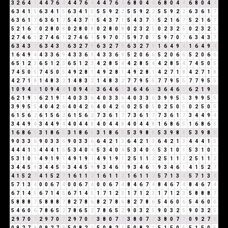
3
2
6
4
1
4
4
7
6
4
4
4
7
6
4
4
4
7
6
4
6
8
0
4
4
6
8
0
4
4
6
8
0
4
4
6
3
4
1
5
6
3
4
1
5
6
3
4
1
5
5
5
9
2
2
5
5
9
2
2
5
5
9
2
2
6
3
6
1
7
6
3
6
1
7
6
3
6
1
7
5
4
3
7
1
5
4
3
7
1
5
4
3
7
1
5
2
1
6
7
5
2
1
6
7
5
2
1
6
7
0
2
8
0
8
0
2
8
0
8
0
2
8
0
8
0
2
3
2
5
0
2
3
2
5
0
2
3
2
5
2
7
4
6
1
2
7
4
6
1
2
7
4
6
1
5
9
7
0
7
5
9
7
0
7
5
9
7
0
7
6
3
4
3
7
6
3
4
3
7
6
3
4
3
7
6
3
2
7
9
6
3
2
7
9
6
3
2
7
9
1
6
4
9
4
1
6
4
9
4
1
6
4
9
4
4
3
3
6
9
4
3
3
6
9
4
3
3
6
9
5
2
0
6
6
5
2
0
6
6
5
2
0
6
6
6
5
1
2
3
6
5
1
2
3
6
5
1
2
3
4
2
8
5
4
4
2
8
5
4
4
2
8
5
4
7
4
5
0
5
7
4
5
0
5
7
4
5
0
5
4
9
2
8
1
4
9
2
8
1
4
9
2
8
1
4
2
7
1
8
4
2
7
1
8
4
2
7
1
8
1
4
8
3
2
1
4
8
3
2
1
4
8
3
2
7
7
9
5
5
7
7
9
5
5
7
7
9
5
5
1
0
9
4
4
1
0
9
4
4
1
0
9
4
4
3
6
4
6
1
3
6
4
6
1
3
6
4
6
1
6
2
1
9
1
6
2
1
9
1
6
2
1
9
1
4
0
3
3
6
4
0
3
3
6
4
0
3
3
6
3
9
9
5
5
3
9
9
5
5
3
9
9
5
5
4
0
4
2
6
4
0
4
2
6
4
0
4
2
6
0
2
5
0
5
0
2
5
0
5
0
2
5
0
5
6
1
5
6
2
6
1
5
6
2
6
1
5
6
2
7
3
6
1
7
7
3
6
1
7
7
3
6
1
7
3
4
4
9
4
3
4
4
9
4
3
4
4
9
4
4
0
4
4
8
4
0
4
4
8
4
0
4
4
8
1
6
8
6
5
1
6
8
6
5
1
6
8
6
5
3
1
8
6
5
3
1
8
6
5
3
1
8
6
5
5
3
9
8
8
5
3
9
8
8
5
3
9
8
8
9
0
3
3
6
9
0
3
3
6
9
0
3
3
6
6
4
2
1
3
6
4
2
1
3
6
4
2
1
3
4
4
4
1
5
4
4
4
1
5
4
4
4
1
5
5
3
4
0
4
5
3
4
0
4
5
3
4
0
4
5
3
1
0
1
5
3
1
0
1
5
3
1
0
1
4
9
1
9
1
4
9
1
9
1
4
9
1
9
1
2
5
1
1
2
2
5
1
1
2
2
5
1
1
2
3
4
4
5
9
3
4
4
5
9
3
4
4
5
9
9
3
4
6
1
9
3
4
6
1
9
3
4
6
1
4
1
5
2
7
4
1
5
2
7
4
1
5
2
7
1
6
1
1
2
1
6
1
1
2
1
6
1
1
2
5
7
1
3
4
5
7
1
3
4
5
7
1
3
4
0
0
6
7
4
0
0
6
7
4
0
0
6
7
4
8
4
6
7
4
8
4
6
7
4
8
4
6
7
4
6
7
1
4
5
6
7
1
4
5
6
7
1
4
5
1
7
1
2
3
1
7
1
2
3
1
7
1
2
3
5
8
8
8
7
5
8
8
8
7
5
8
8
8
7
8
2
7
8
6
8
2
7
8
6
8
2
7
8
6
5
4
6
0
6
5
4
6
0
6
5
4
6
0
6
7
8
6
5
2
7
8
6
5
2
7
8
6
5
2
9
0
3
2
5
9
0
3
2
5
9
0
3
2
5
2
9
7
0
7
2
9
7
0
7
2
9
7
0
7
3
8
0
7
7
3
8
0
7
7
3
8
0
7
7
0
9
2
7
9
0
9
2
7
9
0
9
2
7
9
5
0
8
2
1
5
0
8
2
1
5
0
8
2
1
5
1
5
0
5
5
1
5
0
5