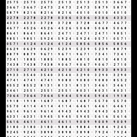
2
5
7
5
3
2
5
7
5
3
2
5
7
5
3
2
5
1
3
4
2
5
1
3
4
2
5
1
3
4
3
6
6
7
4
3
6
6
7
4
3
6
6
7
4
2
4
7
3
1
2
4
7
3
1
2
4
7
3
1
5
8
7
9
7
5
8
7
9
7
5
8
7
9
7
8
2
1
6
7
8
2
1
6
7
8
2
1
6
7
4
0
1
0
1
4
0
1
0
1
4
0
1
0
1
2
2
7
8
6
2
2
7
8
6
2
2
7
8
6
0
3
0
6
6
0
3
0
6
6
0
3
0
6
6
4
3
3
3
6
4
3
3
3
6
4
3
3
3
6
3
7
2
8
1
3
7
2
8
1
3
7
2
8
1
4
6
7
7
5
4
6
7
7
5
4
6
7
7
5
4
5
2
6
8
4
5
2
6
8
4
5
2
6
8
5
0
6
8
5
5
0
6
8
5
5
0
6
8
5
8
6
4
1
5
8
6
4
1
5
8
6
4
1
5
2
4
7
1
8
2
4
7
1
8
2
4
7
1
8
9
8
5
1
6
9
8
5
1
6
9
8
5
1
6
5
9
2
4
6
5
9
2
4
6
5
9
2
4
6
0
5
7
1
8
0
5
7
1
8
0
5
7
1
8
4
1
2
4
6
4
1
2
4
6
4
1
2
4
6
5
8
5
6
2
5
8
5
6
2
5
8
5
6
2
0
6
2
9
2
0
6
2
9
2
0
6
2
9
2
5
2
3
9
3
5
2
3
9
3
5
2
3
9
3
8
8
7
9
7
8
8
7
9
7
8
8
7
9
7
9
6
7
1
8
9
6
7
1
8
9
6
7
1
8
7
3
4
1
5
7
3
4
1
5
7
3
4
1
5
1
8
8
5
4
1
8
8
5
4
1
8
8
5
4
4
8
1
0
1
4
8
1
0
1
4
8
1
0
1
7
4
3
8
2
7
4
3
8
2
7
4
3
8
2
9
0
6
7
4
9
0
6
7
4
9
0
6
7
4
2
7
1
0
1
2
7
1
0
1
2
7
1
0
1
4
2
1
0
1
4
2
1
0
1
4
2
1
0
1
8
9
3
3
6
8
9
3
3
6
8
9
3
3
6
3
5
4
0
4
3
5
4
0
4
3
5
4
0
4
3
2
9
0
9
3
2
9
0
9
3
2
9
0
9
4
7
4
1
5
4
7
4
1
5
4
7
4
1
5
9
0
8
0
8
9
0
8
0
8
9
0
8
0
8
8
5
5
2
7
8
5
5
2
7
8
5
5
2
7
8
1
3
1
4
8
1
3
1
4
8
1
3
1
4
3
4
6
1
7
3
4
6
1
7
3
4
6
1
7
2
5
5
1
6
2
5
5
1
6
2
5
5
1
6
8
0
3
1
4
8
0
3
1
4
8
0
3
1
4
7
0
6
4
1
7
0
6
4
1
7
0
6
4
1
5
9
4
4
8
5
9
4
4
8
5
9
4
4
8
1
9
1
8
9
1
9
1
8
9
1
9
1
8
9
1
6
8
7
6
1
6
8
7
6
1
6
8
7
6
5
5
7
0
7
5
5
7
0
7
5
5
7
0
7
4
1
1
4
5
4
1
1
4
5
4
1
1
4
5
6
4
6
1
7
6
4
6
1
7
6
4
6
1
7
9
6
1
4
5
9
6
1
4
5
9
6
1
4
5
4
9
4
3
7
4
9
4
3
7
4
9
4
3
7
6
3
3
1
4
6
3
3
1
4
6
3
3
1
4
5
9
4
5
9
5
9
4
5
9
5
9
4
5
9
5
6
1
6
7
5
6
1
6
7
5
6
1
6
7
4
6
1
1
2
4
6
1
1
2
4
6
1
1
2
9
0
0
9
9
9
0
0
9
9
9
0
0
9
9
3
1
8
0
8
3
1
8
0
8
3
1
8
0
8
9
8
8
4
3
9
8
8
4
3
9
8
8
4
3
9
2
4
5
9
9
2
4
5
9
9
2
4
5
9
3
8
9
8
8
3
8
9
8
8
3
8
9
8
8
7
9
2
4
6
7
9
2
4
6