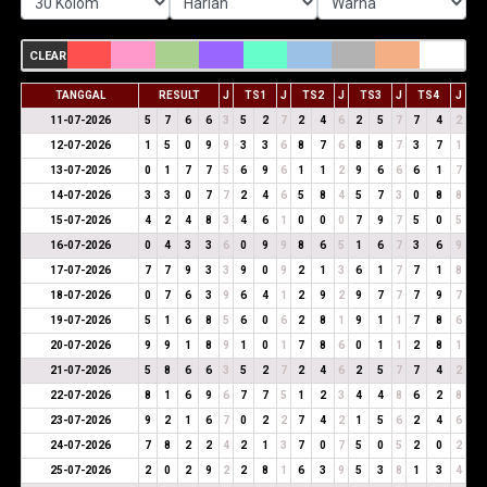
CLEAR
TANGGAL
RESULT
J
TS1
J
TS2
J
TS3
J
TS4
J
11-07-2026
5
7
6
6
3
5
2
7
2
4
6
2
5
7
7
4
2
12-07-2026
1
5
0
9
9
3
3
6
8
7
6
8
8
7
3
7
1
13-07-2026
0
1
7
7
5
6
9
6
1
1
2
9
6
6
6
1
7
14-07-2026
3
3
0
7
7
2
4
6
5
8
4
5
7
3
0
8
8
15-07-2026
4
2
4
8
3
4
6
1
0
0
0
7
9
7
5
0
5
16-07-2026
0
4
3
3
6
0
9
9
8
6
5
1
6
7
3
6
9
17-07-2026
7
7
9
3
3
9
0
9
2
1
3
6
1
7
7
1
8
18-07-2026
0
7
6
3
9
6
4
1
2
9
2
9
7
7
7
9
7
19-07-2026
5
1
6
8
5
6
0
6
2
8
1
9
1
1
7
8
6
20-07-2026
9
9
1
8
9
1
0
1
7
8
6
0
1
1
2
8
1
21-07-2026
5
8
6
6
3
5
2
7
2
4
6
2
5
7
7
4
2
22-07-2026
8
1
6
9
6
7
7
5
1
2
3
4
4
8
6
2
8
23-07-2026
9
2
1
6
7
0
2
2
7
4
2
1
5
6
2
4
6
24-07-2026
7
8
2
2
4
2
1
3
7
0
7
5
0
5
2
0
2
25-07-2026
2
0
2
9
2
2
8
1
6
3
9
5
3
8
1
3
4