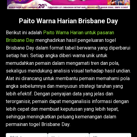
Paito Warna Harian Brisbane Day
Berikut ini adalah
Paito Warna Harian untuk pasaran
Brisbane Day
menghadirkan hasil pengeluaran togel
Brisbane Day dalam format tabel berwarna yang diperbarui
setiap hari. Setiap angka diberi warna unik untuk
memudahkan pemain dalam mengamati tren dan pola,
sekaligus mendukung analisis visual terhadap hasil undian.
Alat ini dirancang untuk membantu pemain memahami pola
angka sebelumnya dan menyusun strategi taruhan yang
lebih efektif. Dengan penyajian data yang jelas dan
terorganisir, pemain dapat menganalisis informasi dengan
lebih cepat dan membuat keputusan yang lebih tepat,
sehingga meningkatkan peluang kemenangan dalam
permainan togel Brisbane Day.