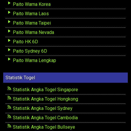
Paito Warna Korea
Paito Warna Laos
Paito Warna Taipei
Paito Warna Nevada
Paito HK 6D
Paito Sydney 6D
Paito Warna Lengkap
Statistik Togel
Statistik Angka Togel Singapore
Statistik Angka Togel Hongkong
Statistik Angka Togel Sydney
Statistik Angka Togel Cambodia
Statistik Angka Togel Bullseye