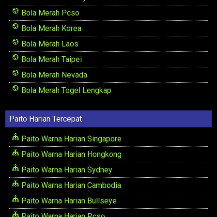
Bola Merah Pcso
Bola Merah Korea
Bola Merah Laos
Bola Merah Taipei
Bola Merah Nevada
Bola Merah Togel Lengkap
Paito Harian Tercepat
Paito Warna Harian Singapore
Paito Warna Harian Hongkong
Paito Warna Harian Sydney
Paito Warna Harian Cambodia
Paito Warna Harian Bullseye
Paito Warna Harian Pcso