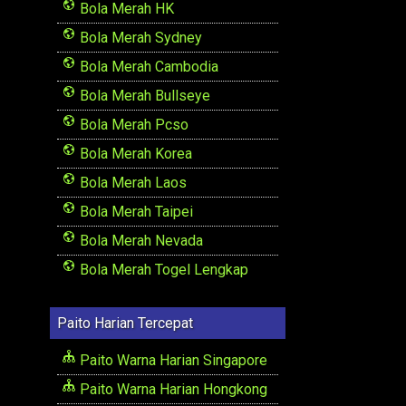
Bola Merah HK
Bola Merah Sydney
Bola Merah Cambodia
Bola Merah Bullseye
Bola Merah Pcso
Bola Merah Korea
Bola Merah Laos
Bola Merah Taipei
Bola Merah Nevada
Bola Merah Togel Lengkap
Paito Harian Tercepat
Paito Warna Harian Singapore
Paito Warna Harian Hongkong