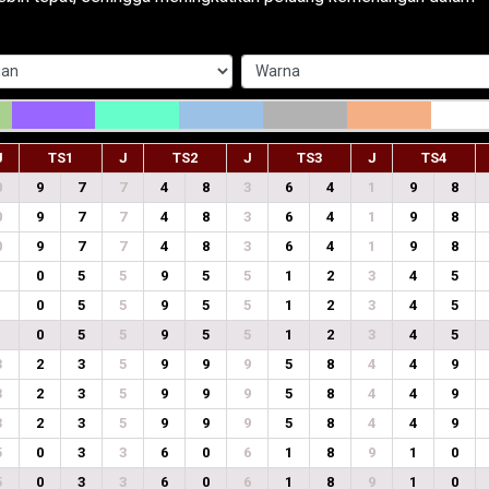
J
TS1
J
TS2
J
TS3
J
TS4
0
9
7
7
4
8
3
6
4
1
9
8
0
9
7
7
4
8
3
6
4
1
9
8
0
9
7
7
4
8
3
6
4
1
9
8
1
0
5
5
9
5
5
1
2
3
4
5
1
0
5
5
9
5
5
1
2
3
4
5
1
0
5
5
9
5
5
1
2
3
4
5
3
2
3
5
9
9
9
5
8
4
4
9
3
2
3
5
9
9
9
5
8
4
4
9
3
2
3
5
9
9
9
5
8
4
4
9
5
0
3
3
6
0
6
1
8
9
1
0
5
0
3
3
6
0
6
1
8
9
1
0