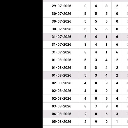
29-07-2026
0
4
3
2
30-07-2026
5
5
5
0
30-07-2026
5
5
5
0
30-07-2026
5
5
5
0
31-07-2026
8
4
1
6
31-07-2026
8
4
1
6
31-07-2026
8
4
1
6
01-08-2026
5
3
4
2
01-08-2026
5
3
4
2
01-08-2026
5
3
4
2
02-08-2026
4
0
9
4
02-08-2026
4
0
9
4
02-08-2026
4
0
9
4
03-08-2026
8
7
8
0
04-08-2026
2
8
6
3
05-08-2026
2
9
0
1