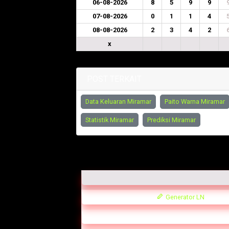
06-08-2026
8
5
9
9
07-08-2026
0
1
1
4
08-08-2026
2
3
4
2
x
POST TERKAIT
Data Keluaran Miramar
Paito Warna Miramar
Statistik Miramar
Prediksi Miramar
Generator LN