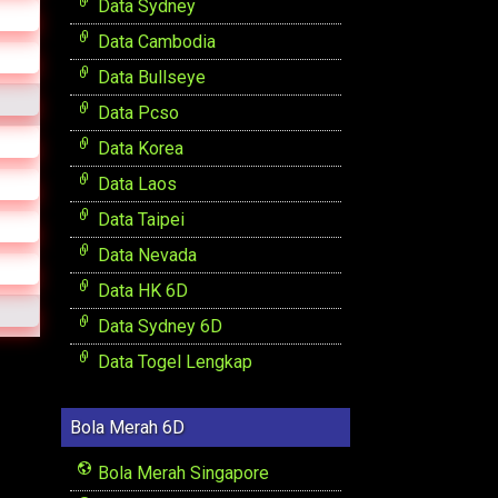
Data Sydney
Data Cambodia
Data Bullseye
Data Pcso
Data Korea
Data Laos
Data Taipei
Data Nevada
Data HK 6D
Data Sydney 6D
Data Togel Lengkap
Bola Merah 6D
Bola Merah Singapore