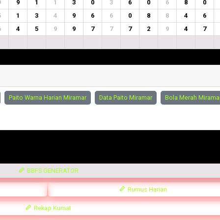
9
9
1
1
3
0
3
6
0
6
8
0
5
1
3
4
9
6
6
0
8
8
4
6
6
4
5
9
9
7
7
7
2
9
4
7
Paito Warna Harian Miramar
Data Paito Miramar
Bola Merah Mirama
BBFS GENERATOR
Rumus Harian
Rekap Kumat