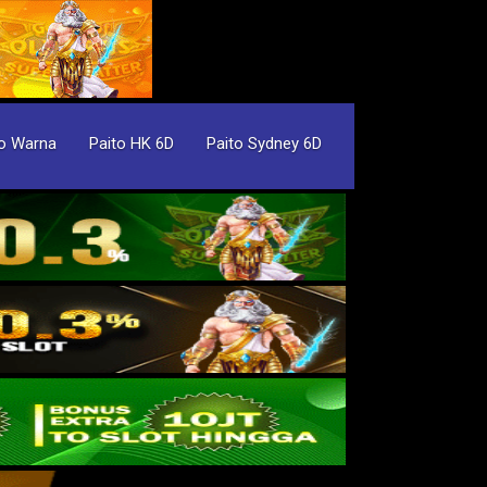
to Warna
Paito HK 6D
Paito Sydney 6D