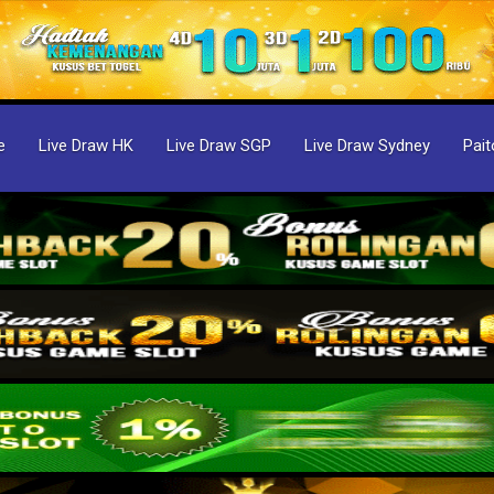
e
Live Draw HK
Live Draw SGP
Live Draw Sydney
Pai