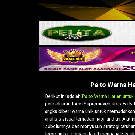
Paito Warna Ha
Berikut ini adalah
Paito Warna Harian untuk
pengeluaran togel Supremeventures Early Bi
angka diberi warna unik untuk memudahka
analisis visual terhadap hasil undian. Al
sebelumnya dan menyusun strategi taruhan 
terorganisir, pemain dapat menganalisis i