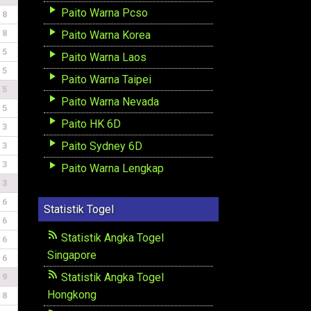
Paito Warna Pcso
8
8
Paito Warna Korea
5
Paito Warna Laos
5
Paito Warna Taipei
5
Paito Warna Nevada
5
Paito HK 6D
3
Paito Sydney 6D
3
3
Paito Warna Lengkap
3
6
Statistik Togel
6
Statistik Angka Togel
6
Singapore
6
Statistik Angka Togel
9
Hongkong
8