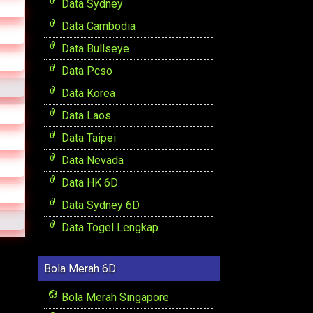
Data Sydney
Data Cambodia
Data Bullseye
Data Pcso
Data Korea
Data Laos
Data Taipei
Data Nevada
Data HK 6D
Data Sydney 6D
Data Togel Lengkap
Bola Merah 6D
Bola Merah Singapore