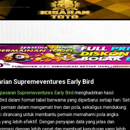
rian Supremeventures Early Bird
 pasaran Supremeventures Early Bird
menghadirkan hasil
rd dalam format tabel berwarna yang diperbarui setiap hari. Set
n pemain dalam mengamati tren dan pola, sekaligus mendukung
at ini dirancang untuk membantu pemain memahami pola angka
yang lebih efektif. Dengan penyajian data yang jelas dan
nformasi dengan lebih cepat dan membuat keputusan yang lebih