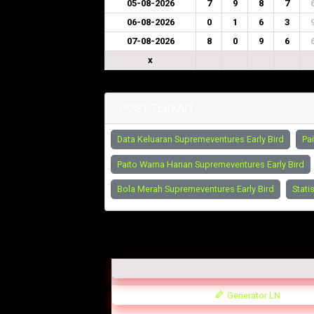
05-08-2026
7
9
8
7
06-08-2026
0
1
6
3
07-08-2026
8
0
9
6
x
POST TERKAIT
Data Keluaran Supremeventures Early Bird
Pa
Paito Warna Harian Supremeventures Early Bird
Bola Merah Supremeventures Early Bird
Stati
Generator LN