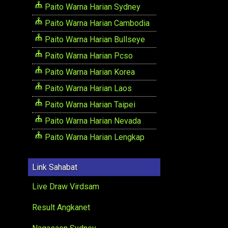
Paito Warna Harian Sydney
Paito Warna Harian Cambodia
Paito Warna Harian Bullseye
Paito Warna Harian Pcso
Paito Warna Harian Korea
Paito Warna Harian Laos
Paito Warna Harian Taipei
Paito Warna Harian Nevada
Paito Warna Harian Lengkap
Link Sahabat
Live Draw Virdsam
Result Angkanet