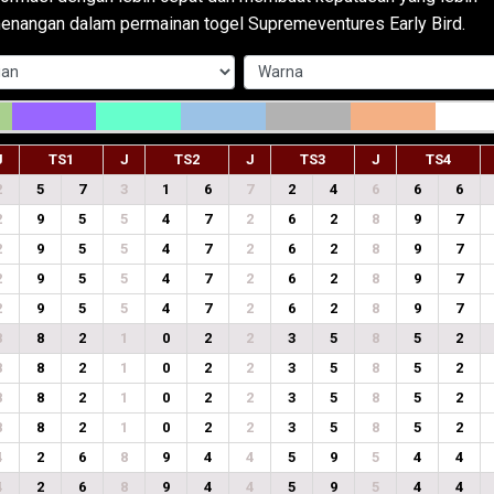
enangan dalam permainan togel Supremeventures Early Bird.
J
TS1
J
TS2
J
TS3
J
TS4
2
5
7
3
1
6
7
2
4
6
6
6
2
9
5
5
4
7
2
6
2
8
9
7
2
9
5
5
4
7
2
6
2
8
9
7
2
9
5
5
4
7
2
6
2
8
9
7
2
9
5
5
4
7
2
6
2
8
9
7
8
8
2
1
0
2
2
3
5
8
5
2
8
8
2
1
0
2
2
3
5
8
5
2
8
8
2
1
0
2
2
3
5
8
5
2
8
8
2
1
0
2
2
3
5
8
5
2
4
2
6
8
9
4
4
5
9
5
4
4
4
2
6
8
9
4
4
5
9
5
4
4