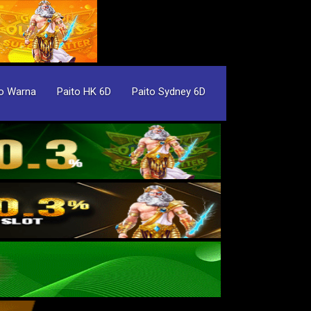
to Warna
Paito HK 6D
Paito Sydney 6D