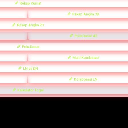
Rekap Kumat
Rekap Angka 3D
Rekap Angka 2D
Pola Dasar All
Pola Dasar
Multi Kombinasi
LN vs DN
Kolaborasi LN
Kalkulator Togel