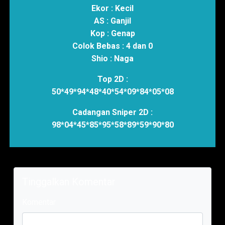
Ekor :
Kecil
AS :
Ganjil
Kop :
Genap
Colok Bebas :
4 dan 0
Shio :
Naga
Top 2D :
50*49*94*48*40*54*09*84*05*08
Cadangan Sniper 2D :
98*04*45*85*95*58*89*59*90*80
Tinggalkan Komentar
Komentar