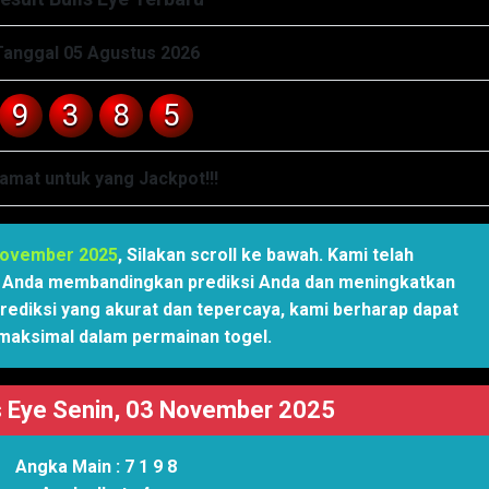
Tanggal 05 Agustus 2026
9
3
8
5
amat untuk yang Jackpot!!!
 November 2025
,
Silakan scroll ke bawah. Kami telah
u Anda membandingkan prediksi Anda dan meningkatkan
diksi yang akurat dan tepercaya, kami berharap dapat
maksimal dalam permainan togel.
ls Eye Senin, 03 November 2025
Angka Main :
7 1 9 8