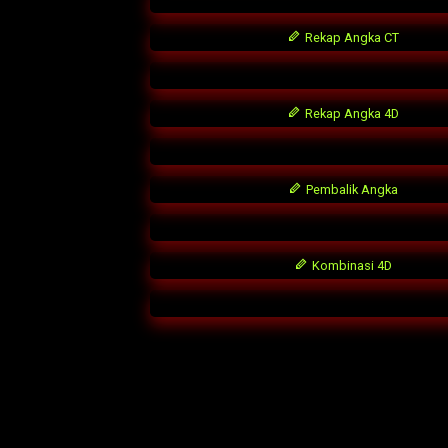
Rekap Angka CT
Rekap Angka 4D
Pembalik Angka
Kombinasi 4D