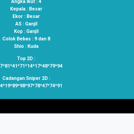
Angka Ikut :
4
Kepala :
Besar
Ekor :
Besar
AS :
Ganjil
Kop :
Ganjil
Colok Bebas :
9 dan 8
Shio :
Kuda
Top 2D :
7*81*41*71*14*17*48*79*94
Cadangan Sniper 2D :
4*19*89*98*97*78*47*74*91