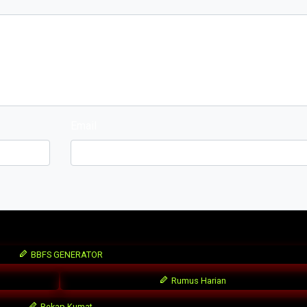
Email
BBFS GENERATOR
Rumus Harian
Rekap Kumat