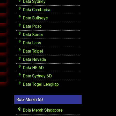
Data Sydney
Data Cambodia
Data Bullseye
Data Pcso
Data Korea
Data Laos
Data Taipei
Data Nevada
Data HK 6D
Data Sydney 6D
Data Togel Lengkap
Bola Merah 6D
Bola Merah Singapore