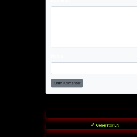
Komentar
Nama
Kirim Komentar
Generator LN