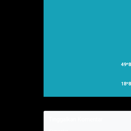
49*8
18*8
Tinggalkan Komentar