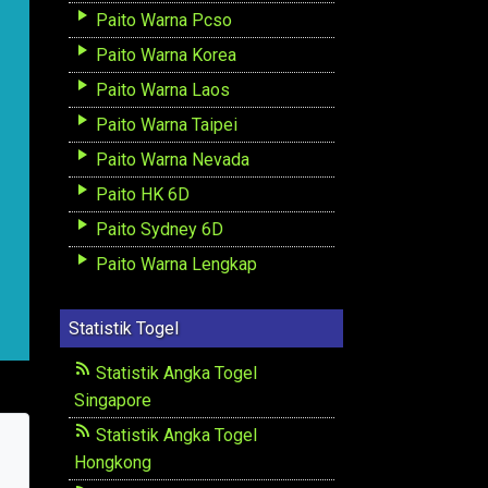
Paito Warna Pcso
Paito Warna Korea
Paito Warna Laos
Paito Warna Taipei
Paito Warna Nevada
Paito HK 6D
Paito Sydney 6D
Paito Warna Lengkap
Statistik Togel
Statistik Angka Togel
Singapore
Statistik Angka Togel
Hongkong