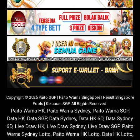
Copyright © 2026 Paito SGP | Paito Warna Singapore | Result Singapore
Pools | Keluaran SGP. All Rights Reserved.
Paito Warna HK
,
Paito Warna Sydney
,
Paito Warna SGP
,
Data HK
,
Data SGP
,
Data Sydney
,
Data HK 6D
,
Data Sydney
6D
,
Live Draw HK
,
Live Draw Sydney
,
Live Draw SGP
,
Paito
Warna Sydney Lotto
,
Paito Warna HK Lotto
,
Data HK Lotto
,