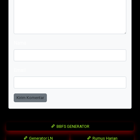
Nama
Email
Kirim Komentar
BBFS GENERATOR
Generator LN
Rumus Harian