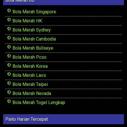
Bola Merah 6D
Bola Merah Singapore
Bola Merah HK
Bola Merah Sydney
Bola Merah Cambodia
Bola Merah Bullseye
Bola Merah Pcso
Bola Merah Korea
Bola Merah Laos
Bola Merah Taipei
Bola Merah Nevada
Bola Merah Togel Lengkap
Paito Harian Tercepat