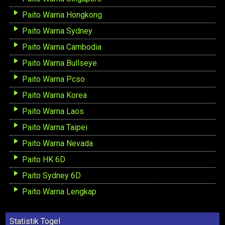
Paito Warna Hongkong
Paito Warna Sydney
Paito Warna Cambodia
Paito Warna Bullseye
Paito Warna Pcso
Paito Warna Korea
Paito Warna Laos
Paito Warna Taipei
Paito Warna Nevada
Paito HK 6D
Paito Sydney 6D
Paito Warna Lengkap
Statistik Togel