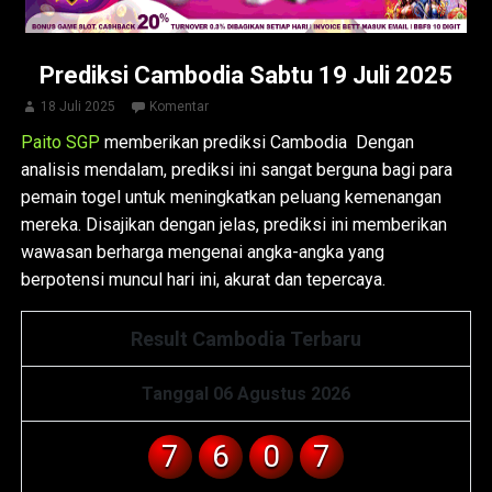
Prediksi Cambodia Sabtu 19 Juli 2025
18 Juli 2025
Komentar
Paito SGP
memberikan prediksi Cambodia Dengan
analisis mendalam, prediksi ini sangat berguna bagi para
pemain togel untuk meningkatkan peluang kemenangan
mereka. Disajikan dengan jelas, prediksi ini memberikan
wawasan berharga mengenai angka-angka yang
berpotensi muncul hari ini, akurat dan tepercaya.
Result Cambodia Terbaru
Tanggal 06 Agustus 2026
7
6
0
7