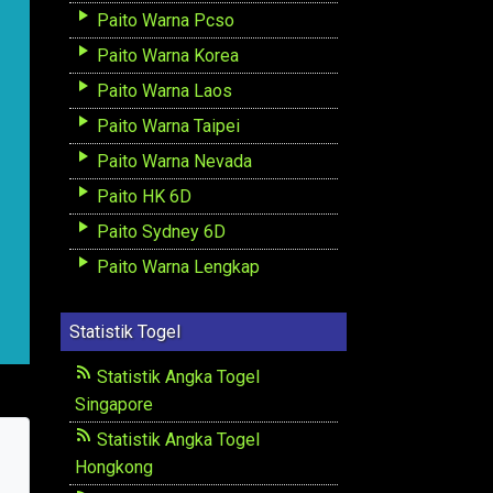
Paito Warna Pcso
Paito Warna Korea
Paito Warna Laos
Paito Warna Taipei
Paito Warna Nevada
Paito HK 6D
Paito Sydney 6D
Paito Warna Lengkap
Statistik Togel
Statistik Angka Togel
Singapore
Statistik Angka Togel
Hongkong