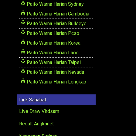
Paito Warna Harian Sydney
Paito Warna Harian Cambodia
Paito Warna Harian Bullseye
Paito Warna Harian Pcso
Paito Warna Harian Korea
Paito Warna Harian Laos
Paito Warna Harian Taipei
Paito Warna Harian Nevada
Paito Warna Harian Lengkap
Link Sahabat
Live Draw Virdsam
Result Angkanet