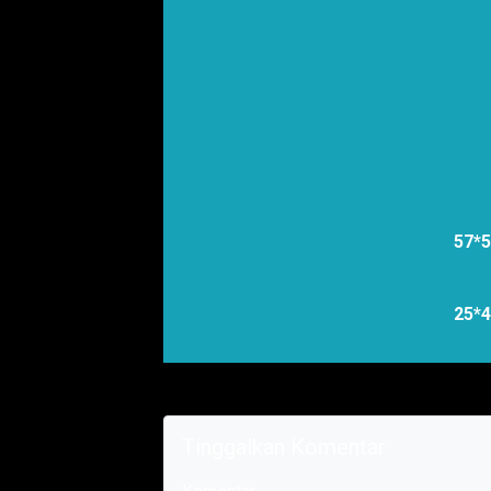
57*5
25*4
Tinggalkan Komentar