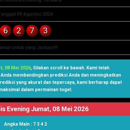
Tanggal 09 Agustus 2026
6
2
7
3
amat untuk yang Jackpot!!!
at, 08 Mei 2026
,
Silakan scroll ke bawah. Kami telah
u Anda membandingkan prediksi Anda dan meningkatkan
diksi yang akurat dan tepercaya, kami berharap dapat
maksimal dalam permainan togel.
nois Evening Jumat, 08 Mei 2026
Angka Main :
7 3 4 2