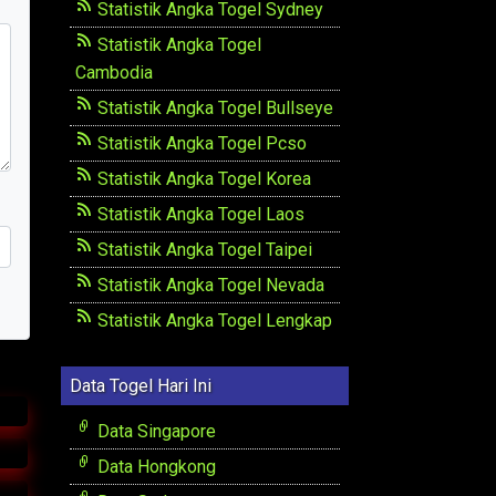
Statistik Angka Togel Sydney
Statistik Angka Togel
Cambodia
Statistik Angka Togel Bullseye
Statistik Angka Togel Pcso
Statistik Angka Togel Korea
Statistik Angka Togel Laos
Statistik Angka Togel Taipei
Statistik Angka Togel Nevada
Statistik Angka Togel Lengkap
Data Togel Hari Ini
Data Singapore
Data Hongkong