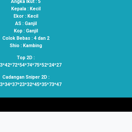
Angka Ikut :
5
Kepala :
Kecil
Ekor :
Kecil
AS :
Ganjil
Kop :
Ganjil
Colok Bebas :
4 dan 2
Shio :
Kambing
Top 2D :
3*42*72*54*74*75*52*24*27
Cadangan Sniper 2D :
3*34*37*23*32*45*35*73*47