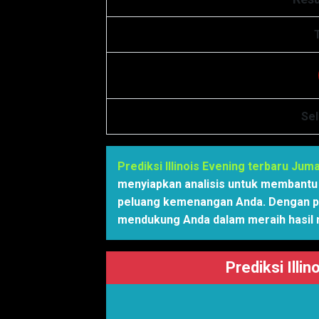
Sel
Prediksi Illinois Evening terbaru Jum
menyiapkan analisis untuk membant
peluang kemenangan Anda. Dengan pre
mendukung Anda dalam meraih hasil 
Prediksi Illi