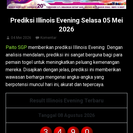
Prediksi Illinois Evening Selasa 05 Mei
2026
04 Mei 2026
Komentar
Paito SGP
memberikan prediksi Illinois Evening Dengan
analisis mendalam, prediksi ini sangat berguna bagi para
pemain togel untuk meningkatkan peluang kemenangan
mereka. Disajikan dengan jelas, prediksi ini memberikan
wawasan berharga mengenai angka-angka yang
berpotensi muncul hari ini, akurat dan tepercaya.
Result Illinois Evening Terbaru
Tanggal 08 Agustus 2026
3
4
9
0