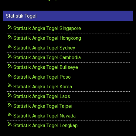
Statistik Togel
Statistik Angka Togel Singapore
Statistik Angka Togel Hongkong
Statistik Angka Togel Sydney
Statistik Angka Togel Cambodia
Statistik Angka Togel Bullseye
Statistik Angka Togel Pcso
Statistik Angka Togel Korea
Statistik Angka Togel Laos
Statistik Angka Togel Taipei
Statistik Angka Togel Nevada
Statistik Angka Togel Lengkap