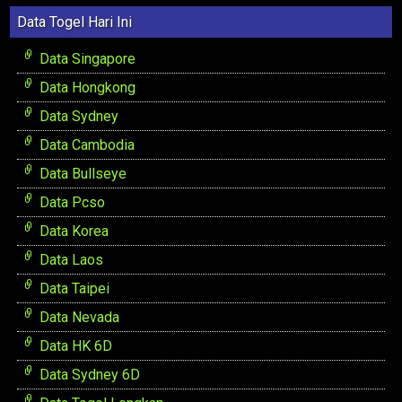
Data Togel Hari Ini
Data Singapore
Data Hongkong
Data Sydney
Data Cambodia
Data Bullseye
Data Pcso
Data Korea
Data Laos
Data Taipei
Data Nevada
Data HK 6D
Data Sydney 6D