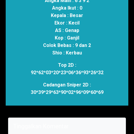
Angka Main :
6 3 9 2
Angka Ikut :
0
Kepala :
Besar
Ekor :
Kecil
AS :
Genap
Kop :
Ganjil
Colok Bebas :
9 dan 2
Shio :
Kerbau
Top 2D :
92*62*03*20*23*06*36*93*26*32
Cadangan Sniper 2D :
30*39*29*63*90*02*96*09*60*69
Tinggalkan Komentar