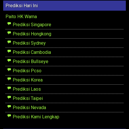
Prediksi Hari Ini
Paito HK Warna
Prediksi Singapore
Prediksi Hongkong
Prediksi Sydney
Prediksi Cambodia
Prediksi Bullseye
Prediksi Pcso
Prediksi Korea
Prediksi Laos
Prediksi Taipei
Prediksi Nevada
Prediksi Kami Lengkap