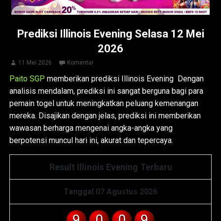
Prediksi Illinois Evening Selasa 12 Mei
2026
11 Mei 2026
Komentar
Paito SGP
memberikan prediksi Illinois Evening Dengan
analisis mendalam, prediksi ini sangat berguna bagi para
pemain togel untuk meningkatkan peluang kemenangan
mereka. Disajikan dengan jelas, prediksi ini memberikan
wawasan berharga mengenai angka-angka yang
berpotensi muncul hari ini, akurat dan tepercaya.
Result Illinois Evening Terbaru
Tanggal 07 Agustus 2026
9
0
0
9