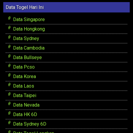
Data Togel Hari Ini
Data Singapore
Data Hongkong
Data Sydney
Data Cambodia
Data Bullseye
Data Pcso
Data Korea
Data Laos
Data Taipei
Data Nevada
Data HK 6D
Data Sydney 6D