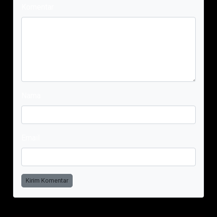
Komentar
Nama
Email
Kirim Komentar