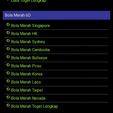
Data Togel Lengkap
Bola Merah 6D
Bola Merah Singapore
Bola Merah HK
Bola Merah Sydney
Bola Merah Cambodia
Bola Merah Bullseye
Bola Merah Pcso
Bola Merah Korea
Bola Merah Laos
Bola Merah Taipei
Bola Merah Nevada
Bola Merah Togel Lengkap