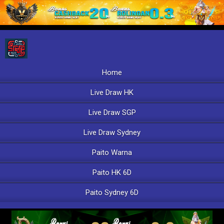
Home
Live Draw HK
Live Draw SGP
Live Draw Sydney
Paito Warna
Paito HK 6D
Paito Sydney 6D