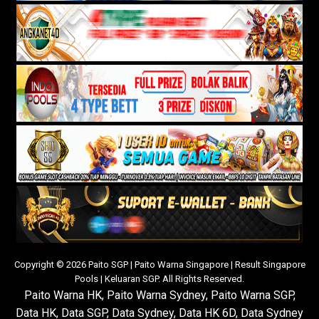
Copyright © 2026 Paito SGP | Paito Warna Singapore | Result Singapore
Pools | Keluaran SGP. All Rights Reserved.
Paito Warna HK
,
Paito Warna Sydney
,
Paito Warna SGP
,
Data HK
,
Data SGP
,
Data Sydney
,
Data HK 6D
,
Data Sydney