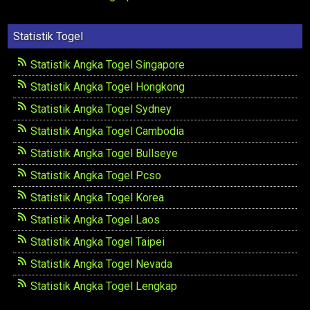
Statistik Togel
Statistik Angka Togel Singapore
Statistik Angka Togel Hongkong
Statistik Angka Togel Sydney
Statistik Angka Togel Cambodia
Statistik Angka Togel Bullseye
Statistik Angka Togel Pcso
Statistik Angka Togel Korea
Statistik Angka Togel Laos
Statistik Angka Togel Taipei
Statistik Angka Togel Nevada
Statistik Angka Togel Lengkap