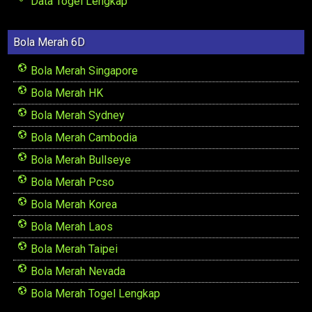
Data Togel Lengkap
Bola Merah 6D
Bola Merah Singapore
Bola Merah HK
Bola Merah Sydney
Bola Merah Cambodia
Bola Merah Bullseye
Bola Merah Pcso
Bola Merah Korea
Bola Merah Laos
Bola Merah Taipei
Bola Merah Nevada
Bola Merah Togel Lengkap