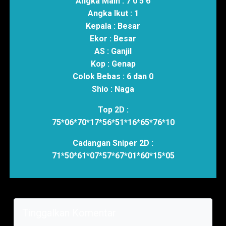
Angka Main :
7 0 5 6
Angka Ikut :
1
Kepala :
Besar
Ekor :
Besar
AS :
Ganjil
Kop :
Genap
Colok Bebas :
6 dan 0
Shio :
Naga
Top 2D :
75*06*70*17*56*51*16*65*76*10
Cadangan Sniper 2D :
71*50*61*07*57*67*01*60*15*05
Tinggalkan Komentar