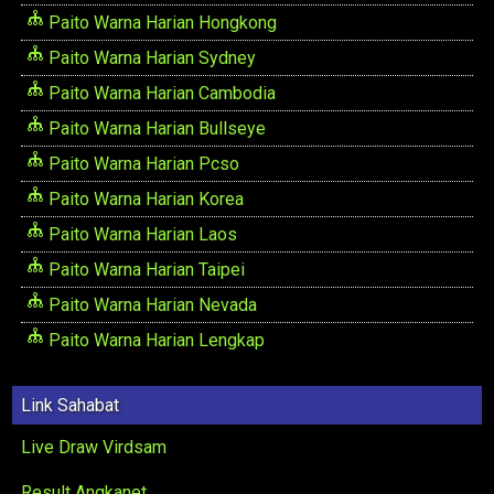
Paito Warna Harian Hongkong
Paito Warna Harian Sydney
Paito Warna Harian Cambodia
Paito Warna Harian Bullseye
Paito Warna Harian Pcso
Paito Warna Harian Korea
Paito Warna Harian Laos
Paito Warna Harian Taipei
Paito Warna Harian Nevada
Paito Warna Harian Lengkap
Link Sahabat
Live Draw Virdsam
Result Angkanet