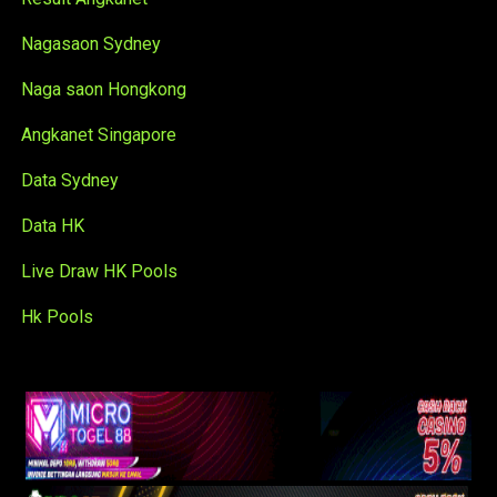
Nagasaon Sydney
Naga saon Hongkong
Angkanet Singapore
Data Sydney
Data HK
Live Draw HK Pools
Hk Pools