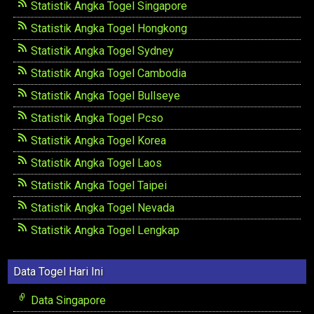
Statistik Angka Togel Singapore
Statistik Angka Togel Hongkong
Statistik Angka Togel Sydney
Statistik Angka Togel Cambodia
Statistik Angka Togel Bullseye
Statistik Angka Togel Pcso
Statistik Angka Togel Korea
Statistik Angka Togel Laos
Statistik Angka Togel Taipei
Statistik Angka Togel Nevada
Statistik Angka Togel Lengkap
Data Togel Hari Ini
Data Singapore