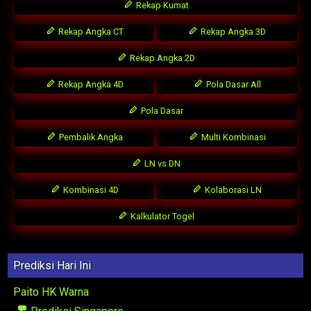
Rekap Kumat
Rekap Angka CT
Rekap Angka 3D
Rekap Angka 2D
Rekap Angka 4D
Pola Dasar All
Pola Dasar
Pembalik Angka
Multi Kombinasi
LN vs DN
Kombinasi 4D
Kolaborasi LN
Kalkulator Togel
Prediksi Hari Ini
Paito HK Warna