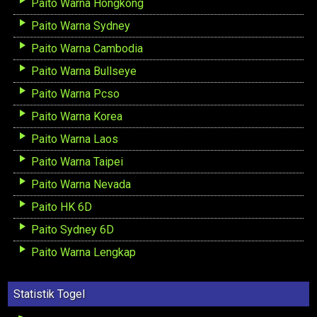
Paito Warna Hongkong
Paito Warna Sydney
Paito Warna Cambodia
Paito Warna Bullseye
Paito Warna Pcso
Paito Warna Korea
Paito Warna Laos
Paito Warna Taipei
Paito Warna Nevada
Paito HK 6D
Paito Sydney 6D
Paito Warna Lengkap
Statistik Togel