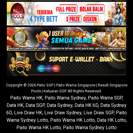
Copyright © 2026 Paito SGP | Paito Warna Singapore | Result Singapore
Pools | Keluaran SGP. All Rights Reserved.
Paito Warna HK
,
Paito Warna Sydney
,
Paito Warna SGP
,
Data HK
,
Data SGP
,
Data Sydney
,
Data HK 6D
,
Data Sydney
6D
,
Live Draw HK
,
Live Draw Sydney
,
Live Draw SGP
,
Paito
Warna Sydney Lotto
,
Paito Warna HK Lotto
,
Data HK Lotto
,
Paito Warna HK Lotto
,
Paito Warna Sydney Lotto