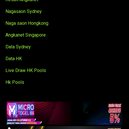
Nagasaon Sydney
Naga saon Hongkong
Angkanet Singapore
Data Sydney
Data HK
Live Draw HK Pools
Hk Pools