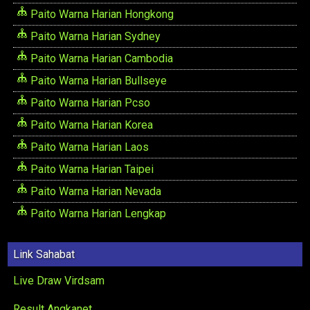
Paito Warna Harian Hongkong
Paito Warna Harian Sydney
Paito Warna Harian Cambodia
Paito Warna Harian Bullseye
Paito Warna Harian Pcso
Paito Warna Harian Korea
Paito Warna Harian Laos
Paito Warna Harian Taipei
Paito Warna Harian Nevada
Paito Warna Harian Lengkap
Link Sahabat
Live Draw Virdsam
Result Angkanet