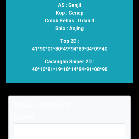
AS :
Ganjil
Kop :
Genap
Colok Bebas :
0 dan 4
Shio :
Anjing
Top 2D :
41*90*01*80*49*94*89*04*09*40
Cadangan Sniper 2D :
48*10*81*19*18*14*84*91*08*98
Tinggalkan Komentar
Komentar