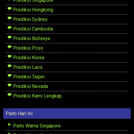
Prediksi Singapore
Prediksi Hongkong
Prediksi Sydney
Prediksi Cambodia
Prediksi Bullseye
Prediksi Pcso
Prediksi Korea
Prediksi Laos
Prediksi Taipei
Prediksi Nevada
Prediksi Kami Lengkap
Paito Hari Ini
Paito Warna Singapore