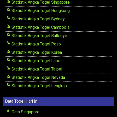
Statistik Angka Togel Singapore
Statistik Angka Togel Hongkong
Statistik Angka Togel Sydney
Statistik Angka Togel Cambodia
Statistik Angka Togel Bullseye
Statistik Angka Togel Pcso
Statistik Angka Togel Korea
Statistik Angka Togel Laos
Statistik Angka Togel Taipei
Statistik Angka Togel Nevada
Statistik Angka Togel Lengkap
Data Togel Hari Ini
Data Singapore