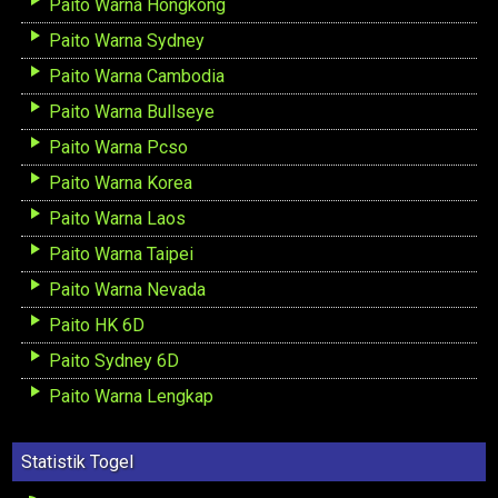
Paito Warna Hongkong
Paito Warna Sydney
Paito Warna Cambodia
Paito Warna Bullseye
Paito Warna Pcso
Paito Warna Korea
Paito Warna Laos
Paito Warna Taipei
Paito Warna Nevada
Paito HK 6D
Paito Sydney 6D
Paito Warna Lengkap
Statistik Togel