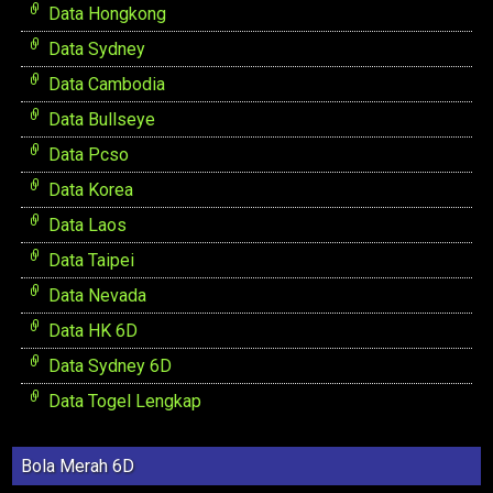
Data Hongkong
Data Sydney
Data Cambodia
Data Bullseye
Data Pcso
Data Korea
Data Laos
Data Taipei
Data Nevada
Data HK 6D
Data Sydney 6D
Data Togel Lengkap
Bola Merah 6D