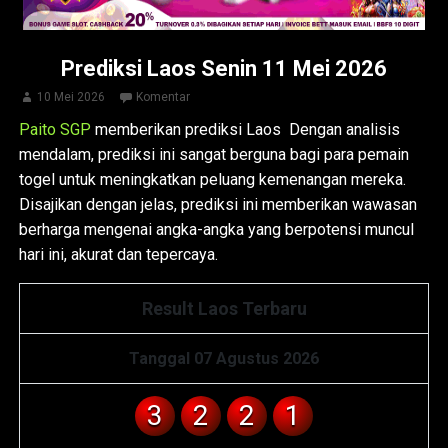
Prediksi Laos Senin 11 Mei 2026
10 Mei 2026
Komentar
Paito SGP
memberikan prediksi Laos Dengan analisis
mendalam, prediksi ini sangat berguna bagi para pemain
togel untuk meningkatkan peluang kemenangan mereka.
Disajikan dengan jelas, prediksi ini memberikan wawasan
berharga mengenai angka-angka yang berpotensi muncul
hari ini, akurat dan tepercaya.
Result Laos Terbaru
Tanggal 07 Agustus 2026
3
2
2
1