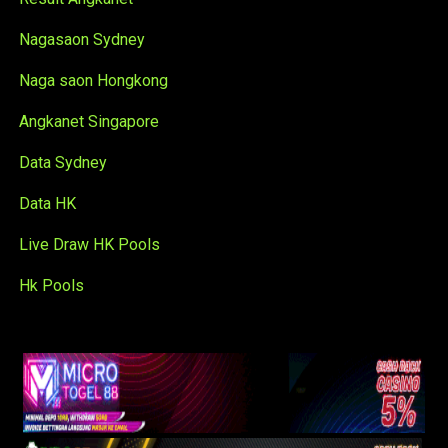
Nagasaon Sydney
Naga saon Hongkong
Angkanet Singapore
Data Sydney
Data HK
Live Draw HK Pools
Hk Pools