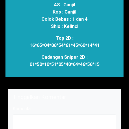
AS :
Ganjil
Kop :
Ganjil
Colok Bebas :
1 dan 4
Shio :
Kelinci
Top 2D :
16*65*04*06*54*61*45*60*14*41
Cadangan Sniper 2D :
01*50*10*51*05*40*64*46*56*15
Tinggalkan Komentar
Komentar