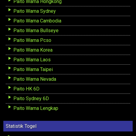
Paito Warna Hongkong
Paito Warna Sydney
Paito Warna Cambodia
Paito Warna Bullseye
Paito Warna Pcso
Paito Warna Korea
Paito Warna Laos
Paito Warna Taipei
Paito Warna Nevada
Paito HK 6D
Paito Sydney 6D
Paito Warna Lengkap
Statistik Togel