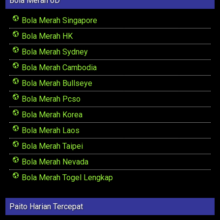
Bola Merah 6D
Bola Merah Singapore
Bola Merah HK
Bola Merah Sydney
Bola Merah Cambodia
Bola Merah Bullseye
Bola Merah Pcso
Bola Merah Korea
Bola Merah Laos
Bola Merah Taipei
Bola Merah Nevada
Bola Merah Togel Lengkap
Paito Harian Tercepat