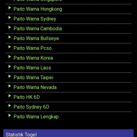
Paito Warna Hongkong
Paito Warna Sydney
Paito Warna Cambodia
Paito Warna Bullseye
Paito Warna Pcso
Paito Warna Korea
Paito Warna Laos
Paito Warna Taipei
Paito Warna Nevada
Paito HK 6D
Paito Sydney 6D
Paito Warna Lengkap
Statistik Togel