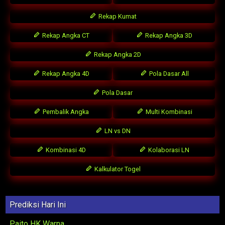
Rekap Kumat
Rekap Angka CT
Rekap Angka 3D
Rekap Angka 2D
Rekap Angka 4D
Pola Dasar All
Pola Dasar
Pembalik Angka
Multi Kombinasi
LN vs DN
Kombinasi 4D
Kolaborasi LN
Kalkulator Togel
Prediksi Hari Ini
Paito HK Warna