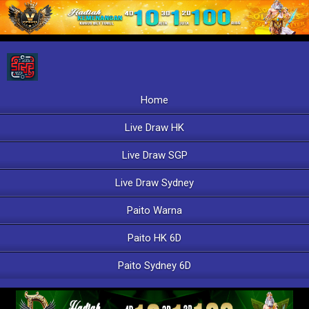
Home
Live Draw HK
Live Draw SGP
Live Draw Sydney
Paito Warna
Paito HK 6D
Paito Sydney 6D