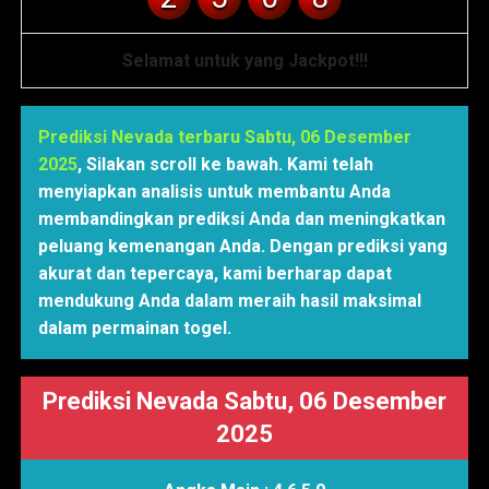
Selamat untuk yang Jackpot!!!
Prediksi Nevada terbaru Sabtu, 06 Desember
2025
,
Silakan scroll ke bawah. Kami telah
menyiapkan analisis untuk membantu Anda
membandingkan prediksi Anda dan meningkatkan
peluang kemenangan Anda. Dengan prediksi yang
akurat dan tepercaya, kami berharap dapat
mendukung Anda dalam meraih hasil maksimal
dalam permainan togel.
Prediksi Nevada Sabtu, 06 Desember
2025