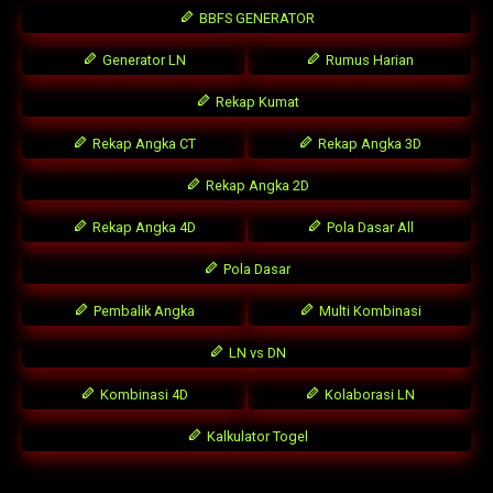
BBFS GENERATOR
Generator LN
Rumus Harian
Rekap Kumat
Rekap Angka CT
Rekap Angka 3D
Rekap Angka 2D
Rekap Angka 4D
Pola Dasar All
Pola Dasar
Pembalik Angka
Multi Kombinasi
LN vs DN
Kombinasi 4D
Kolaborasi LN
Kalkulator Togel