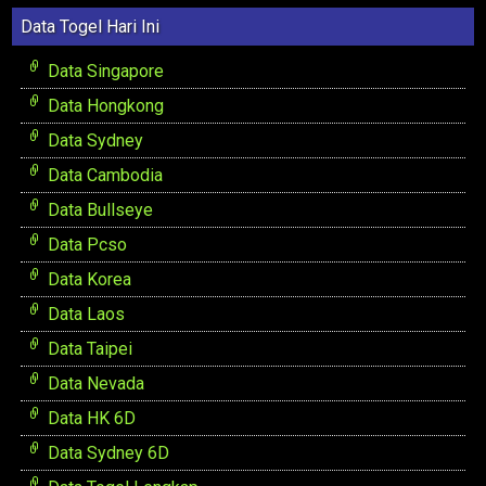
Data Togel Hari Ini
Data Singapore
Data Hongkong
Data Sydney
Data Cambodia
Data Bullseye
Data Pcso
Data Korea
Data Laos
Data Taipei
Data Nevada
Data HK 6D
Data Sydney 6D