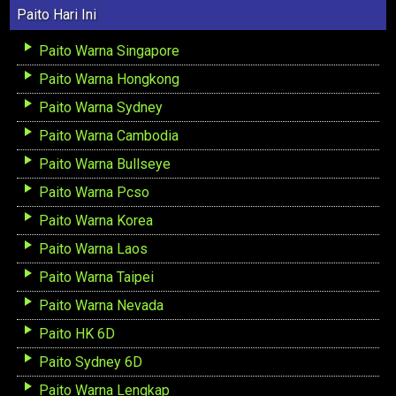
Paito Hari Ini
Paito Warna Singapore
Paito Warna Hongkong
Paito Warna Sydney
Paito Warna Cambodia
Paito Warna Bullseye
Paito Warna Pcso
Paito Warna Korea
Paito Warna Laos
Paito Warna Taipei
Paito Warna Nevada
Paito HK 6D
Paito Sydney 6D
Paito Warna Lengkap