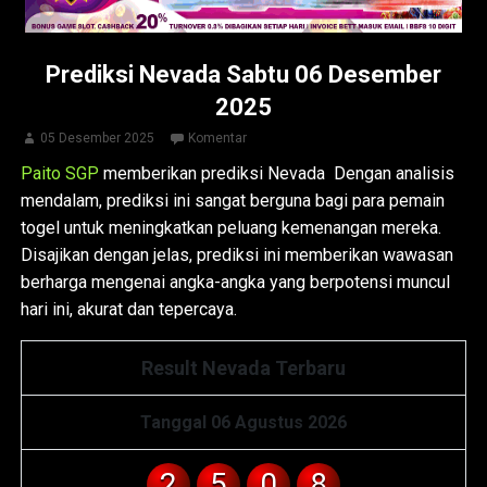
Prediksi Nevada Sabtu 06 Desember
2025
05 Desember 2025
Komentar
Paito SGP
memberikan prediksi Nevada Dengan analisis
mendalam, prediksi ini sangat berguna bagi para pemain
togel untuk meningkatkan peluang kemenangan mereka.
Disajikan dengan jelas, prediksi ini memberikan wawasan
berharga mengenai angka-angka yang berpotensi muncul
hari ini, akurat dan tepercaya.
Result Nevada Terbaru
Tanggal 06 Agustus 2026
2
5
0
8