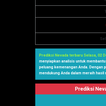
Sel
Prediksi Nevada terbaru Selasa, 02
menyiapkan analisis untuk membant
peluang kemenangan Anda. Dengan pre
mendukung Anda dalam meraih hasil 
Prediksi Ne