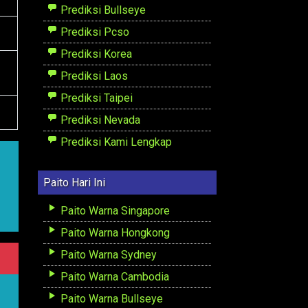
Prediksi Bullseye
Prediksi Pcso
Prediksi Korea
Prediksi Laos
Prediksi Taipei
Prediksi Nevada
Prediksi Kami Lengkap
Paito Hari Ini
Paito Warna Singapore
Paito Warna Hongkong
Paito Warna Sydney
Paito Warna Cambodia
Paito Warna Bullseye