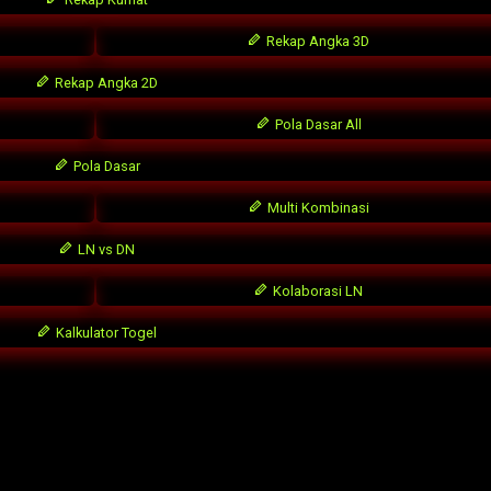
Rekap Angka 3D
Rekap Angka 2D
Pola Dasar All
Pola Dasar
Multi Kombinasi
LN vs DN
Kolaborasi LN
Kalkulator Togel