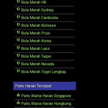
Bola Merah HK
Bola Merah Sydney
Bola Merah Cambodia
Bola Merah Bullseye
Bola Merah Pcso
Bola Merah Korea
Bola Merah Laos
Bola Merah Taipei
Bola Merah Nevada
Bola Merah Togel Lengkap
Paito Harian Tercepat
Paito Warna Harian Singapore
Paito Warna Harian Hongkong