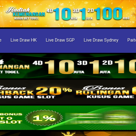
e
Live Draw HK
Live Draw SGP
Live Draw Sydney
Pai