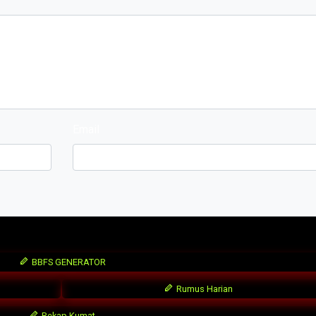
Email
BBFS GENERATOR
Rumus Harian
Rekap Kumat