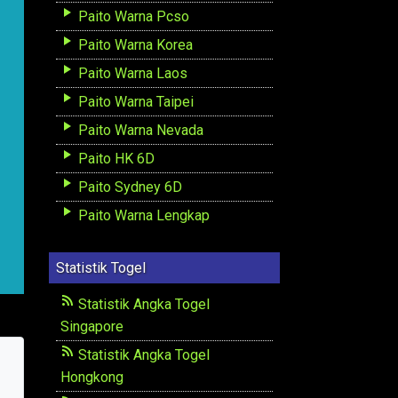
Paito Warna Pcso
Paito Warna Korea
Paito Warna Laos
Paito Warna Taipei
Paito Warna Nevada
Paito HK 6D
Paito Sydney 6D
Paito Warna Lengkap
Statistik Togel
Statistik Angka Togel
Singapore
Statistik Angka Togel
Hongkong