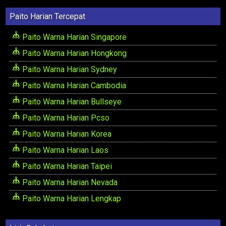
Paito Harian Tercepat
Paito Warna Harian Singapore
Paito Warna Harian Hongkong
Paito Warna Harian Sydney
Paito Warna Harian Cambodia
Paito Warna Harian Bullseye
Paito Warna Harian Pcso
Paito Warna Harian Korea
Paito Warna Harian Laos
Paito Warna Harian Taipei
Paito Warna Harian Nevada
Paito Warna Harian Lengkap