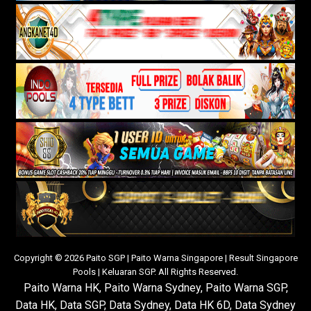
Copyright © 2026 Paito SGP | Paito Warna Singapore | Result Singapore
Pools | Keluaran SGP. All Rights Reserved.
Paito Warna HK
,
Paito Warna Sydney
,
Paito Warna SGP
,
Data HK
,
Data SGP
,
Data Sydney
,
Data HK 6D
,
Data Sydney