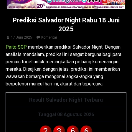
Prediksi Salvador Night Rabu 18 Juni
2025
17 Juni 2025
Komentar
Paito SGP
memberikan prediksi Salvador Night Dengan
analisis mendalam, prediksi ini sangat berguna bagi para
pemain togel untuk meningkatkan peluang kemenangan
mereka. Disajikan dengan jelas, prediksi ini memberikan
wawasan berharga mengenai angka-angka yang
berpotensi muncul hari ini, akurat dan tepercaya.
Result Salvador Night Terbaru
Tanggal 08 Agustus 2026
2
3
6
6