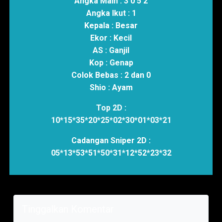
Angka Main :
3 0 5 2
Angka Ikut :
1
Kepala :
Besar
Ekor :
Kecil
AS :
Ganjil
Kop :
Genap
Colok Bebas :
2 dan 0
Shio :
Ayam
Top 2D :
10*15*35*20*25*02*30*01*03*21
Cadangan Sniper 2D :
05*13*53*51*50*31*12*52*23*32
Tinggalkan Komentar