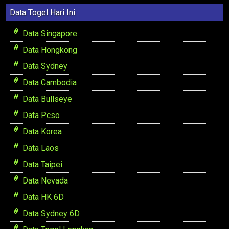
Data Togel Hari Ini
Data Singapore
Data Hongkong
Data Sydney
Data Cambodia
Data Bullseye
Data Pcso
Data Korea
Data Laos
Data Taipei
Data Nevada
Data HK 6D
Data Sydney 6D