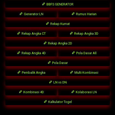
BBFS GENERATOR
Generator LN
Rumus Harian
Rekap Kumat
Rekap Angka CT
Rekap Angka 3D
Rekap Angka 2D
Rekap Angka 4D
Pola Dasar All
Pola Dasar
Pembalik Angka
Multi Kombinasi
LN vs DN
Kombinasi 4D
Kolaborasi LN
Kalkulator Togel