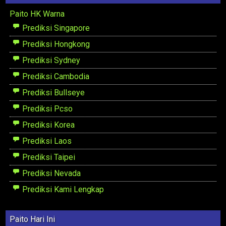
Paito HK Warna
Prediksi Singapore
Prediksi Hongkong
Prediksi Sydney
Prediksi Cambodia
Prediksi Bullseye
Prediksi Pcso
Prediksi Korea
Prediksi Laos
Prediksi Taipei
Prediksi Nevada
Prediksi Kami Lengkap
Paito Hari Ini