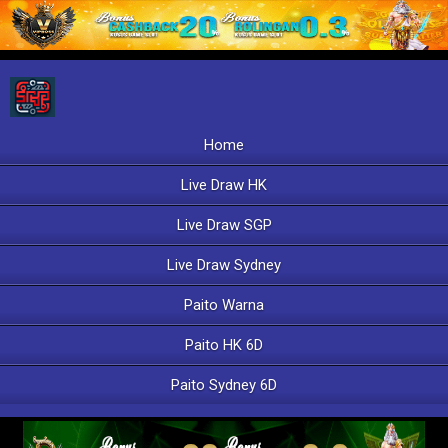
Home
Live Draw HK
Live Draw SGP
Live Draw Sydney
Paito Warna
Paito HK 6D
Paito Sydney 6D