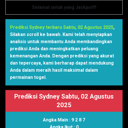
Selamat untuk yang Jackpot!!!
Prediksi Sydney terbaru Sabtu, 02 Agustus 2025
,
Silakan scroll ke bawah. Kami telah menyiapkan
analisis untuk membantu Anda membandingkan
prediksi Anda dan meningkatkan peluang
kemenangan Anda. Dengan prediksi yang akurat
dan tepercaya, kami berharap dapat mendukung
Anda dalam meraih hasil maksimal dalam
permainan togel.
Prediksi Sydney Sabtu, 02 Agustus
2025
Angka Main :
9 2 8 7
Angka Ikut :
0