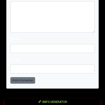
Nama
Email
Kirim Komentar
BBFS GENERATOR