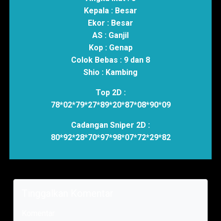
Kepala :
Besar
Ekor :
Besar
AS :
Ganjil
Kop :
Genap
Colok Bebas :
9 dan 8
Shio :
Kambing
Top 2D :
78*02*79*27*89*20*87*08*90*09
Cadangan Sniper 2D :
80*92*28*70*97*98*07*72*29*82
Tinggalkan Komentar
Komentar