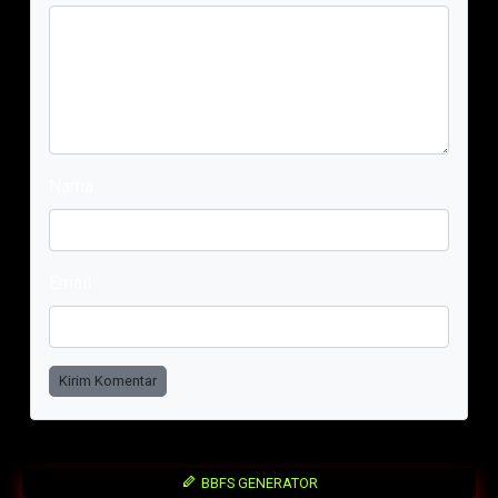
Nama
Email
Kirim Komentar
BBFS GENERATOR