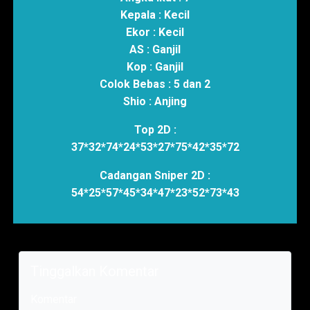
Kepala :
Kecil
Ekor :
Kecil
AS :
Ganjil
Kop :
Ganjil
Colok Bebas :
5 dan 2
Shio :
Anjing
Top 2D :
37*32*74*24*53*27*75*42*35*72
Cadangan Sniper 2D :
54*25*57*45*34*47*23*52*73*43
Tinggalkan Komentar
Komentar