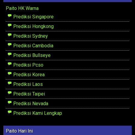
Paito HK Warna
Prediksi Singapore
Prediksi Hongkong
Prediksi Sydney
Prediksi Cambodia
Prediksi Bullseye
Prediksi Pcso
Prediksi Korea
Prediksi Laos
Prediksi Taipei
Prediksi Nevada
Prediksi Kami Lengkap
Paito Hari Ini