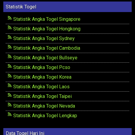
Statistik Togel
Statistik Angka Togel Singapore
Statistik Angka Togel Hongkong
Statistik Angka Togel Sydney
Statistik Angka Togel Cambodia
Statistik Angka Togel Bullseye
Statistik Angka Togel Pcso
Statistik Angka Togel Korea
Statistik Angka Togel Laos
Statistik Angka Togel Taipei
Statistik Angka Togel Nevada
Statistik Angka Togel Lengkap
Data Togel Hari Ini