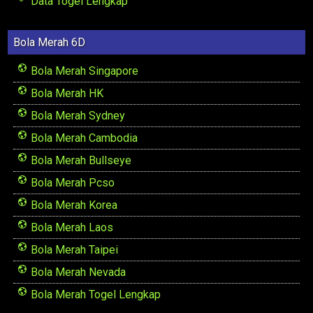
Data Togel Lengkap
Bola Merah 6D
Bola Merah Singapore
Bola Merah HK
Bola Merah Sydney
Bola Merah Cambodia
Bola Merah Bullseye
Bola Merah Pcso
Bola Merah Korea
Bola Merah Laos
Bola Merah Taipei
Bola Merah Nevada
Bola Merah Togel Lengkap