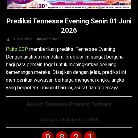
Prediksi Tennesse Evening Senin 01 Juni
2026
31 Mei 2026
Komentar
Paito SGP
memberikan prediksi Tennesse Evening
Dengan analisis mendalam, prediksi ini sangat berguna
bagi para pemain togel untuk meningkatkan peluang
kemenangan mereka. Disajikan dengan jelas, prediksi ini
memberikan wawasan berharga mengenai angka-angka
yang berpotensi muncul hari ini, akurat dan tepercaya.
Result Tennesse Evening Terbaru
Tanggal 06 Agustus 2026
0
8
2
1