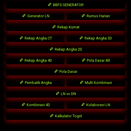
BBFS GENERATOR
Generator LN
Rumus Harian
Rekap Kumat
Rekap Angka CT
Rekap Angka 3D
Rekap Angka 2D
Rekap Angka 4D
Pola Dasar All
Pola Dasar
Pembalik Angka
Multi Kombinasi
LN vs DN
Kombinasi 4D
Kolaborasi LN
Kalkulator Togel