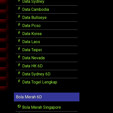
Data Sydney
Data Cambodia
Data Bullseye
Data Pcso
Data Korea
Data Laos
Data Taipei
Data Nevada
Data HK 6D
Data Sydney 6D
Data Togel Lengkap
Bola Merah 6D
Bola Merah Singapore