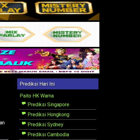
Prediksi Hari Ini
Paito HK Warna
Prediksi Singapore
Prediksi Hongkong
dan
Prediksi Sydney
Prediksi Cambodia