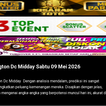
gton Dc Midday Sabtu 09 Mei 2026
 Dc Midday Dengan analisis mendalam, prediksi ini sangat
ingkatkan peluang kemenangan mereka. Disajikan dengan jelas,
mengenai angka-angka yang berpotensi muncul hari ini, akurat 