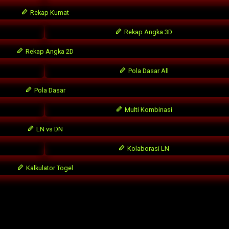
Rekap Kumat
Rekap Angka 3D
Rekap Angka 2D
Pola Dasar All
Pola Dasar
Multi Kombinasi
LN vs DN
Kolaborasi LN
Kalkulator Togel