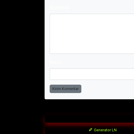
Komentar
Nama
Kirim Komentar
Generator LN