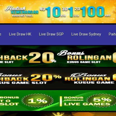
e
Live Draw HK
Live Draw SGP
Live Draw Sydney
Pai