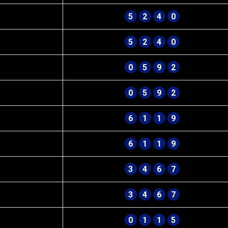
5
2
4
0
5
2
4
0
0
5
9
2
0
5
9
2
6
1
1
9
6
1
1
9
3
4
6
7
3
4
6
7
0
1
1
5