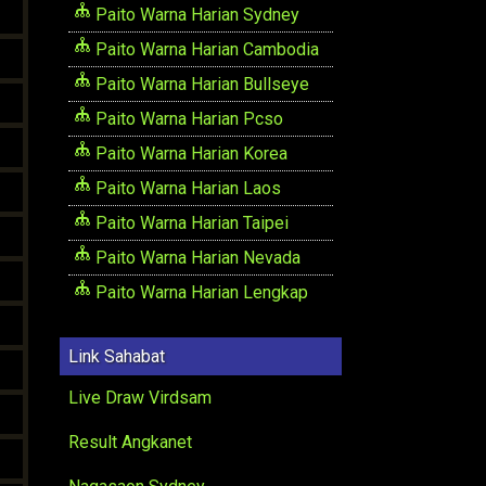
Paito Warna Harian Sydney
Paito Warna Harian Cambodia
Paito Warna Harian Bullseye
Paito Warna Harian Pcso
Paito Warna Harian Korea
Paito Warna Harian Laos
Paito Warna Harian Taipei
Paito Warna Harian Nevada
Paito Warna Harian Lengkap
Link Sahabat
Live Draw Virdsam
Result Angkanet