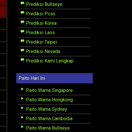
Prediksi Bullseye
Prediksi Pcso
Prediksi Korea
Prediksi Laos
Prediksi Taipei
Prediksi Nevada
Prediksi Kami Lengkap
Paito Hari Ini
Paito Warna Singapore
Paito Warna Hongkong
Paito Warna Sydney
Paito Warna Cambodia
Paito Warna Bullseye