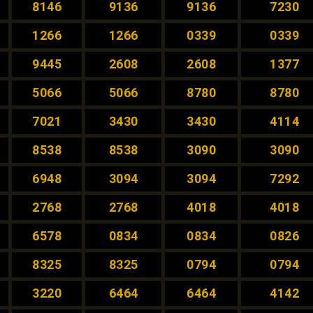
8146
9136
9136
7230
1266
1266
0339
0339
9445
2608
2608
1377
5066
5066
8780
8780
7021
3430
3430
4114
8538
8538
3090
3090
6948
3094
3094
7292
2768
2768
4018
4018
6578
0834
0834
0826
8325
8325
0794
0794
3220
6464
6464
4142