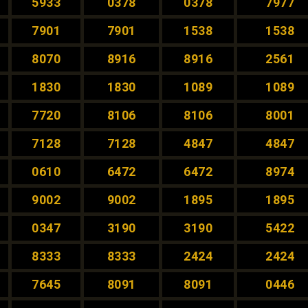
5933
0378
0378
7977
7901
7901
1538
1538
8070
8916
8916
2561
1830
1830
1089
1089
7720
8106
8106
8001
7128
7128
4847
4847
0610
6472
6472
8974
9002
9002
1895
1895
0347
3190
3190
5422
8333
8333
2424
2424
7645
8091
8091
0446