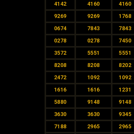
4142
4160
4160
9269
9269
1768
0674
7843
7843
0278
0278
7450
3572
5551
5551
8208
8208
8202
2472
1092
1092
1616
1616
1231
5880
9148
9148
3630
3630
9345
7188
2965
2965