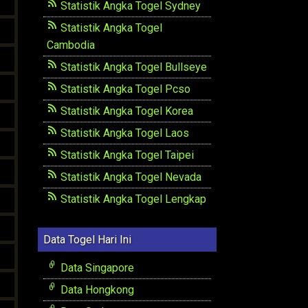
Statistik Angka Togel Sydney
Statistik Angka Togel
Cambodia
Statistik Angka Togel Bullseye
Statistik Angka Togel Pcso
Statistik Angka Togel Korea
Statistik Angka Togel Laos
Statistik Angka Togel Taipei
Statistik Angka Togel Nevada
Statistik Angka Togel Lengkap
Data Togel Hari Ini
Data Singapore
Data Hongkong