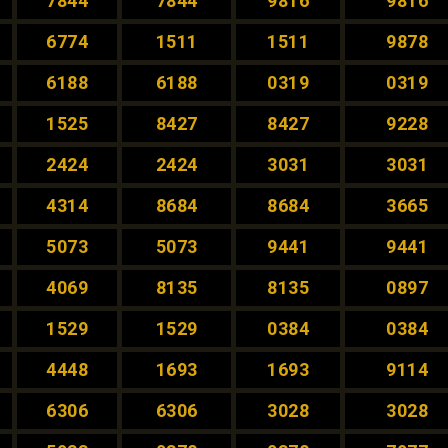
7844
7844
9816
9816
6774
1511
1511
9878
6188
6188
0319
0319
1525
8427
8427
9228
2424
2424
3031
3031
4314
8684
8684
3665
5073
5073
9441
9441
4069
8135
8135
0897
1529
1529
0384
0384
4448
1693
1693
9114
6306
6306
3028
3028