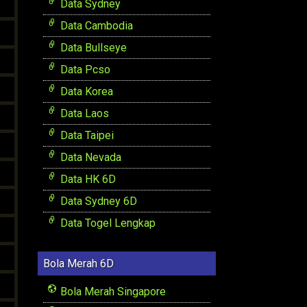
Data Sydney
Data Cambodia
Data Bullseye
Data Pcso
Data Korea
Data Laos
Data Taipei
Data Nevada
Data HK 6D
Data Sydney 6D
Data Togel Lengkap
Bola Merah 6D
Bola Merah Singapore