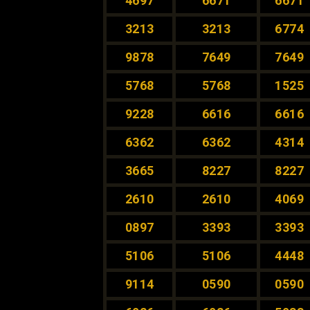
4697
6671
6671
3213
3213
6774
9878
7649
7649
5768
5768
1525
9228
6616
6616
6362
6362
4314
3665
8227
8227
2610
2610
4069
0897
3393
3393
5106
5106
4448
9114
0590
0590