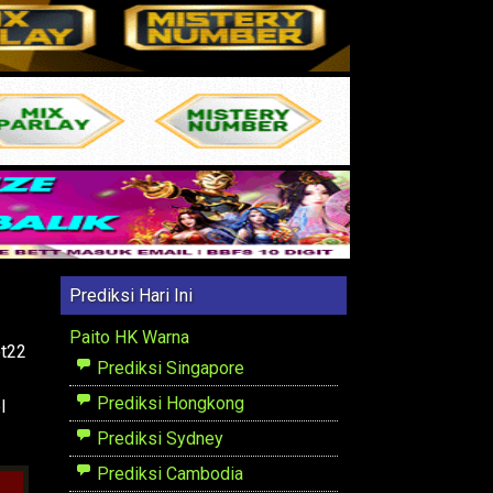
Prediksi Hari Ini
Paito HK Warna
et22
Prediksi Singapore
Prediksi Hongkong
l
Prediksi Sydney
Prediksi Cambodia