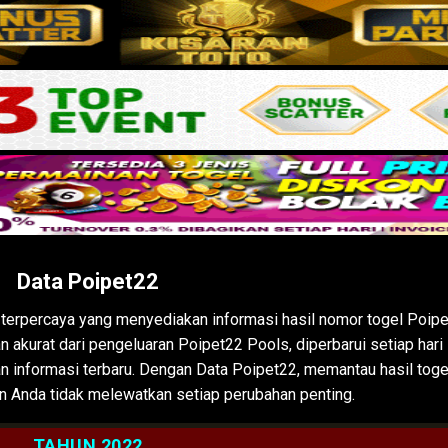
Data Poipet22
m terpercaya yang menyediakan informasi hasil nomor togel Poip
n akurat dari pengeluaran Poipet22 Pools, diperbarui setiap hari
 informasi terbaru. Dengan Data Poipet22, memantau hasil toge
n Anda tidak melewatkan setiap perubahan penting.
TAHUN 2022