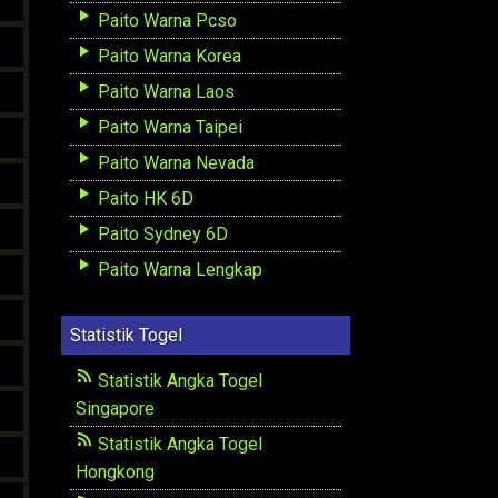
Paito Warna Pcso
Paito Warna Korea
Paito Warna Laos
Paito Warna Taipei
Paito Warna Nevada
Paito HK 6D
Paito Sydney 6D
Paito Warna Lengkap
Statistik Togel
Statistik Angka Togel
Singapore
Statistik Angka Togel
Hongkong