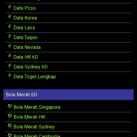
Data Pcso
Data Korea
Data Laos
Data Taipei
Data Nevada
Data HK 6D
Data Sydney 6D
Data Togel Lengkap
Bola Merah 6D
Bola Merah Singapore
Bola Merah HK
Bola Merah Sydney
Bola Merah Cambodia