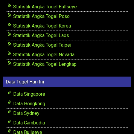
Statistik Angka Togel Bullseye
Statistik Angka Togel Pcso
Statistik Angka Togel Korea
Statistik Angka Togel Laos
Statistik Angka Togel Taipei
Statistik Angka Togel Nevada
Statistik Angka Togel Lengkap
Data Togel Hari Ini
Data Singapore
Data Hongkong
Data Sydney
Data Cambodia
Data Bullseye