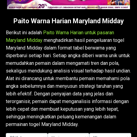
Paito Warna Harian Maryland Midday
Berikut ini adalah
Paito Warna Harian untuk pasaran
Maryland Midday
menghadirkan hasil pengeluaran togel
Maryland Midday dalam format tabel berwarna yang
diperbarui setiap hari. Setiap angka diberi warna unik untuk
memudahkan pemain dalam mengamati tren dan pola,
sekaligus mendukung analisis visual terhadap hasil undian.
Alat ini dirancang untuk membantu pemain memahami pola
angka sebelumnya dan menyusun strategi taruhan yang
lebih efektif. Dengan penyajian data yang jelas dan
terorganisir, pemain dapat menganalisis informasi dengan
lebih cepat dan membuat keputusan yang lebih tepat,
sehingga meningkatkan peluang kemenangan dalam
permainan togel Maryland Midday.